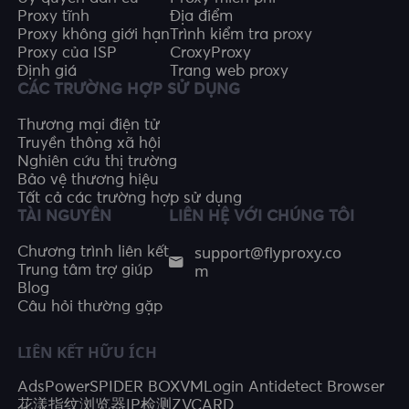
Proxy tĩnh
Địa điểm
Proxy không giới hạn
Trình kiểm tra proxy
Proxy của ISP
CroxyProxy
Định giá
Trang web proxy
CÁC TRƯỜNG HỢP SỬ DỤNG
Thương mại điện tử
Truyền thông xã hội
Nghiên cứu thị trường
Bảo vệ thương hiệu
Tất cả các trường hợp sử dụng
TÀI NGUYÊN
LIÊN HỆ VỚI CHÚNG TÔI
support@flyproxy.co
Chương trình liên kết
m
Trung tâm trợ giúp
Blog
Câu hỏi thường gặp
LIÊN KẾT HỮU ÍCH
AdsPower
SPIDER BOX
VMLogin Antidetect Browser
花漾指纹浏览器
IP检测
ZVCARD