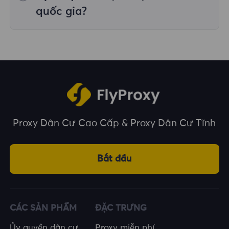
trên nhiều vị trí địa lý.
quốc gia?
Chúng tôi bao phủ hơn 195 quốc gia và vùng
lãnh thổ trên toàn thế giới, cung cấp cho bạn
nhiều lựa chọn về vị trí địa lý.
Proxy Dân Cư Cao Cấp & Proxy Dân Cư Tĩnh
Bắt đầu
CÁC SẢN PHẨM
ĐẶC TRƯNG
Ủy quyền dân cư
Proxy miễn phí