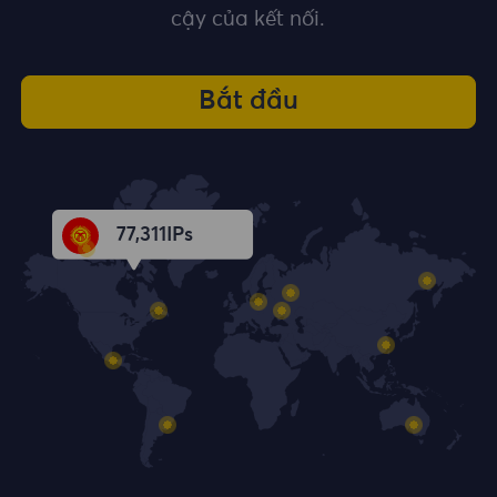
cậy của kết nối.
Bắt đầu
77,312
IPs