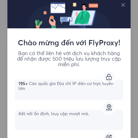
Quay Proxy Tự Động
HTTP(S)/SOCKS5
Tìm hiểu thêm
Chào mừng đến với FlyProxy!
Bạn có thể liên hệ với dịch vụ khách hàng
để nhận được 500 triệu lưu lượng truy cập
miễn phí.
195+
Các quốc gia Địa chỉ IP dân cư trực tuyến
Proxy Dân cư Không giới hạn
lớn
Hình thức bắt đầu
Kết nối ổn định, truy cập mượt mà.
$?
/Ngày