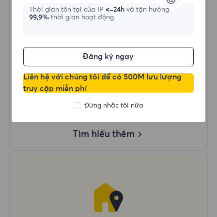
Thời gian tồn tại của IP
<=24h
và tận hưởng
99,9%
thời gian hoạt động
Mua ngay
Đăng ký ngay
Dùng Dữ Liệu Không Giới Hạn
Sử Dụng IP Không Giới Hạn
Liên hệ với chúng tôi để có 500M lưu lượng
Hơn 50 Vùng Trên Toàn Thế Giới
truy cập miễn phí
Quốc Gia Ngẫu Nhiên
Đừng nhắc tôi nữa
Proxy Dân Cư Động Thực
Tìm hiểu thêm