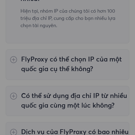
Hiện tại, nhóm IP của chúng tôi có hơn 100
triệu địa chỉ IP, cung cấp cho bạn nhiều lựa
chọn tài nguyên.
FlyProxy có thể chọn IP của một
quốc gia cụ thể không?
Vâng,
Ủy quyền dân cư luân phiên
cung cấp
lựa chọn IP cho 195 quốc gia/khu vực trên
Có thể sử dụng địa chỉ IP từ nhiều
toàn thế giới;
Proxy dân cư không giới hạn
không hỗ trợ việc lựa chọn proxy cho các
quốc gia cùng một lúc không?
quốc gia/khu vực được chỉ định;
Proxy dân
cư tĩnh
cung cấp proxy cho 36 proxy quốc gia
Có, bạn có thể sử dụng địa chỉ IP từ nhiều
và bạn có thể chọn quốc gia mong muốn tại
quốc gia cùng lúc, điều này rất hữu ích trong
Dịch vụ của FlyProxy có bao nhiêu
thời điểm mua.
những trường hợp bạn cần thực hiện tác vụ