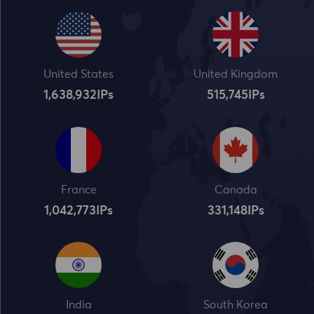
United States
United Kingdom
1,638,932
IPs
515,745
IPs
France
Canada
1,042,773
IPs
331,148
IPs
India
South Korea