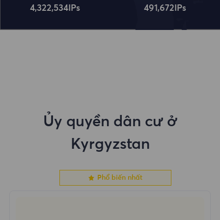
4,322,534
IPs
491,672
IPs
Ủy quyền dân cư ở
Kyrgyzstan
Phổ biến nhất