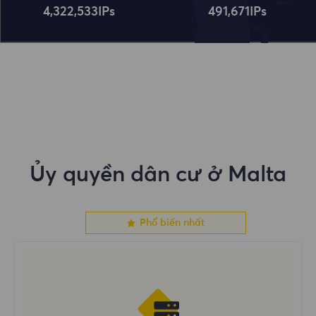
4,322,534
IPs
491,672
IPs
Ủy quyền dân cư ở Malta
Phổ biến nhất