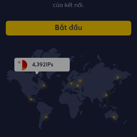
của kết nối.
Bắt đầu
4,393
IPs