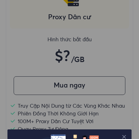
Proxy Dân cư
Hình thức bắt đầu
$?
/GB
Mua ngay
Truy Cập Nội Dung từ Các Vùng Khác Nhau
Phiên Đồng Thời Không Giới Hạn
100M+ Proxy Dân Cư Tuyệt Vời
Quay Proxy Tự Động
HTTP(S)/SOCKS5