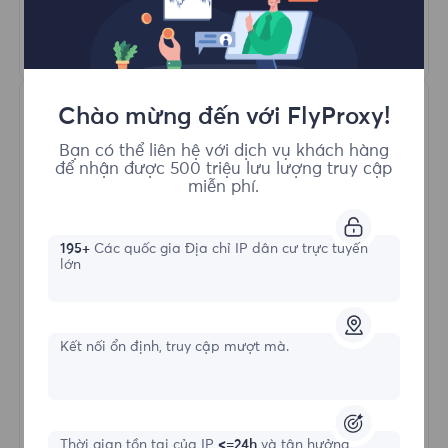
Tìm hiểu thêm
Chào mừng đến với FlyProxy!
Bạn có thể liên hệ với dịch vụ khách hàng
để nhận được 500 triệu lưu lượng truy cập
miễn phí.
Proxy Dân cư Không giới hạn
195+
Các quốc gia Địa chỉ IP dân cư trực tuyến
lớn
Hình thức bắt đầu
Kết nối ổn định, truy cập mượt mà.
$?
/Ngày
Thời gian tồn tại của IP
<=24h
và tận hưởng