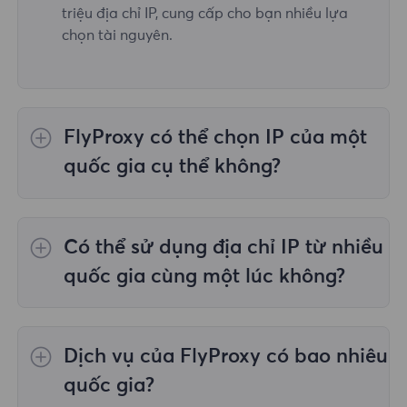
triệu địa chỉ IP, cung cấp cho bạn nhiều lựa
chọn tài nguyên.
FlyProxy có thể chọn IP của một
quốc gia cụ thể không?
Vâng,
Ủy quyền dân cư luân phiên
cung cấp
lựa chọn IP cho 195 quốc gia/khu vực trên
Có thể sử dụng địa chỉ IP từ nhiều
toàn thế giới;
Proxy dân cư không giới hạn
không hỗ trợ việc lựa chọn proxy cho các
quốc gia cùng một lúc không?
quốc gia/khu vực được chỉ định;
Proxy dân
cư tĩnh
cung cấp proxy cho 36 proxy quốc gia
Có, bạn có thể sử dụng địa chỉ IP từ nhiều
và bạn có thể chọn quốc gia mong muốn tại
quốc gia cùng lúc, điều này rất hữu ích trong
Dịch vụ của FlyProxy có bao nhiêu
thời điểm mua.
những trường hợp bạn cần thực hiện tác vụ
trên nhiều vị trí địa lý.
quốc gia?