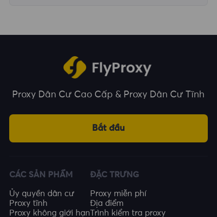
Chúng tôi bao phủ hơn 195 quốc gia và vùng
lãnh thổ trên toàn thế giới, cung cấp cho bạn
nhiều lựa chọn về vị trí địa lý.
Proxy Dân Cư Cao Cấp & Proxy Dân Cư Tĩnh
Bắt đầu
CÁC SẢN PHẨM
ĐẶC TRƯNG
Ủy quyền dân cư
Proxy miễn phí
Proxy tĩnh
Địa điểm
Proxy không giới hạn
Trình kiểm tra proxy