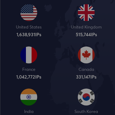
United States
United Kingdom
1,638,932
IPs
515,745
IPs
France
Canada
1,042,773
IPs
331,148
IPs
India
South Korea