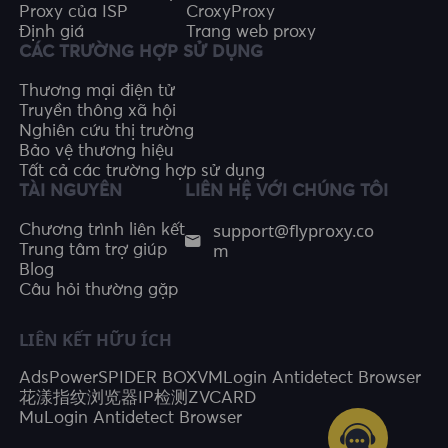
Proxy của ISP
CroxyProxy
Định giá
Trang web proxy
CÁC TRƯỜNG HỢP SỬ DỤNG
Thương mại điện tử
Truyền thông xã hội
Nghiên cứu thị trường
Bảo vệ thương hiệu
Tất cả các trường hợp sử dụng
TÀI NGUYÊN
LIÊN HỆ VỚI CHÚNG TÔI
support@flyproxy.co
Chương trình liên kết
m
Trung tâm trợ giúp
Blog
Câu hỏi thường gặp
LIÊN KẾT HỮU ÍCH
AdsPower
SPIDER BOX
VMLogin Antidetect Browser
花漾指纹浏览器
IP检测
ZVCARD
MuLogin Antidetect Browser