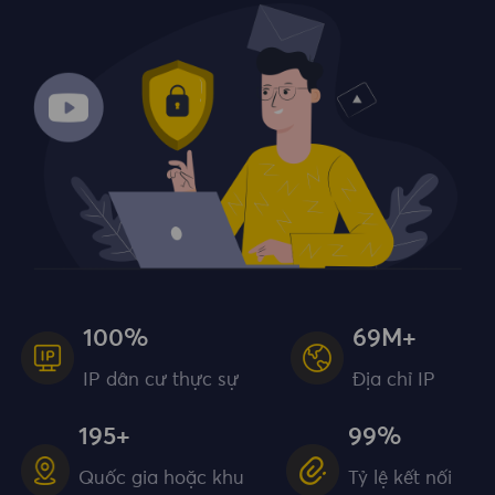
100%
69M+
IP dân cư thực sự
Địa chỉ IP
195+
99%
Quốc gia hoặc khu
Tỷ lệ kết nối