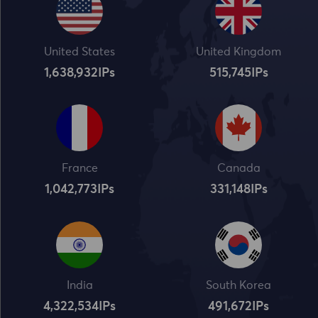
United States
United Kingdom
1,638,932
IPs
515,745
IPs
France
Canada
1,042,773
IPs
331,148
IPs
India
South Korea
4,322,534
IPs
491,672
IPs