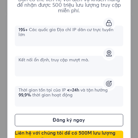
Tìm hiểu thêm
để nhận được 500 triệu lưu lượng truy cập
miễn phí.
195+
Các quốc gia Địa chỉ IP dân cư trực tuyến
lớn
Kết nối ổn định, truy cập mượt mà.
Proxy Dân cư Không giới hạn
Hình thức bắt đầu
Thời gian tồn tại của IP
<=24h
và tận hưởng
99,9%
thời gian hoạt động
$?
/Ngày
Đăng ký ngay
Mua ngay
Liên hệ với chúng tôi để có 500M lưu lượng