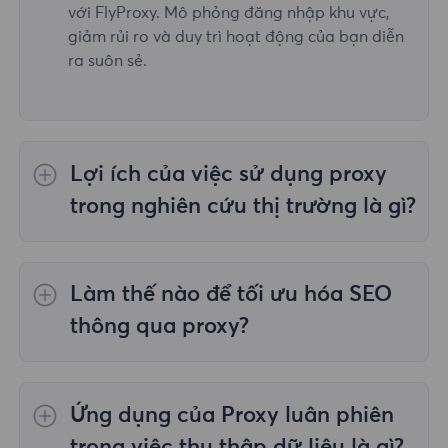
với FlyProxy. Mô phỏng đăng nhập khu vực,
giảm rủi ro và duy trì hoạt động của bạn diễn
ra suôn sẻ.
Lợi ích của việc sử dụng proxy
trong nghiên cứu thị trường là gì?
Với dịch vụ proxy của FlyProxy, người dùng có
thể truy cập dữ liệu thị trường từ các khu vực
Làm thế nào để tối ưu hóa SEO
khác nhau để phân tích đối thủ cạnh tranh,
đảm bảo dữ liệu toàn diện và chính xác.
thông qua proxy?
Dịch vụ proxy của FlyProxy mang lại tính ẩn
danh cao và giúp người dùng thực hiện
Ứng dụng của Proxy luân phiên
nghiên cứu từ khóa và phân tích đối thủ cạnh
tranh ở các vị trí địa lý khác nhau, từ đó nâng
trong việc thu thập dữ liệu là gì?