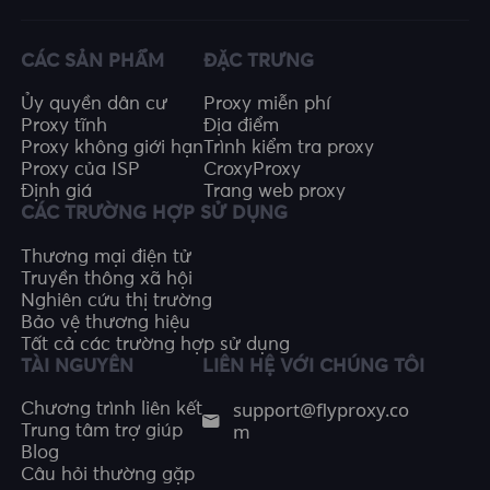
CÁC SẢN PHẨM
ĐẶC TRƯNG
Ủy quyền dân cư
Proxy miễn phí
Proxy tĩnh
Địa điểm
Proxy không giới hạn
Trình kiểm tra proxy
Proxy của ISP
CroxyProxy
Định giá
Trang web proxy
CÁC TRƯỜNG HỢP SỬ DỤNG
Thương mại điện tử
Truyền thông xã hội
Nghiên cứu thị trường
Bảo vệ thương hiệu
Tất cả các trường hợp sử dụng
TÀI NGUYÊN
LIÊN HỆ VỚI CHÚNG TÔI
support@flyproxy.co
Chương trình liên kết
m
Trung tâm trợ giúp
Blog
Câu hỏi thường gặp