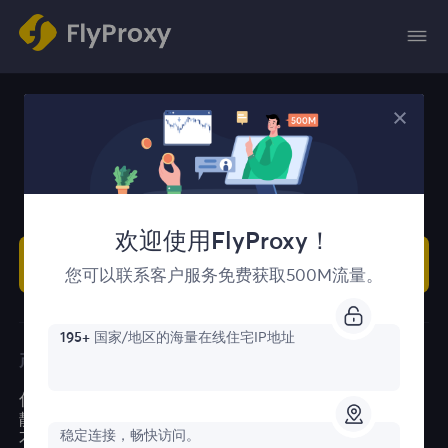
一流的住宅和静态住宅代理。
欢迎使用FlyProxy！
开始
您可以联系客户服务免费获取500M流量。
195+
国家/地区的海量在线住宅IP地址
产品
特性
用例
资源
住宅代理
免费的代理
电子商务
推广返利
静态住宅代理
位置
社交媒体
帮助中心
稳定连接，畅快访问。
不限流量住宅代理
代理检查程序
市场研究
博客