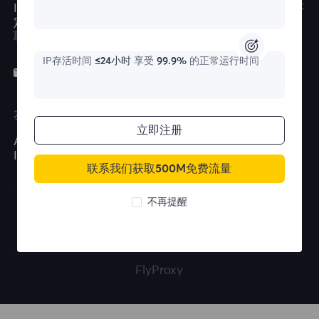
ISP代理
CroxyProxy
品牌保护
常见问题解答
定价
ProxySite
所有用例
联系我们
IP存活时间
≤24小时
享受
99.9%
的正常运行时间
support@flyproxy.co
m
友情链接
立即注册
AdsPower
虫盒
VMLogin指纹浏览器
花漾指纹浏览器
IP检测
ZVCARD出海导航
MuLogin指纹浏览器
联系我们获取500M免费流量
不再提醒
服务条款
|
隐私策略
|
退款政策
FlyProxy