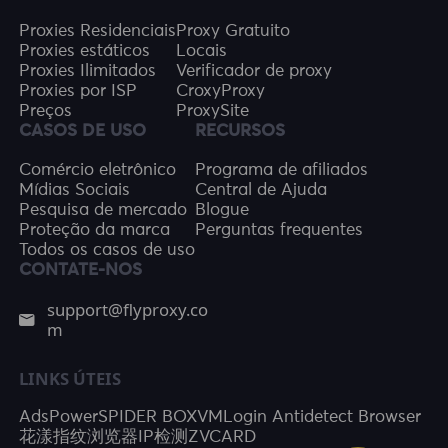
Proxies Residenciais
Proxy Gratuito
Proxies estáticos
Locais
Proxies Ilimitados
Verificador de proxy
Proxies por ISP
CroxyProxy
Preços
ProxySite
CASOS DE USO
RECURSOS
Comércio eletrônico
Programa de afiliados
Mídias Sociais
Central de Ajuda
Pesquisa de mercado
Blogue
Proteção da marca
Perguntas frequentes
Todos os casos de uso
CONTATE-NOS
support@flyproxy.co
m
LINKS ÚTEIS
AdsPower
SPIDER BOX
VMLogin Antidetect Browser
花漾指纹浏览器
IP检测
ZVCARD