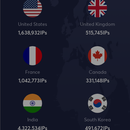
United States
United Kingdom
1,638,932
IPs
515,745
IPs
France
Canada
1,042,773
IPs
331,148
IPs
India
South Korea
4,322,534
IPs
491,672
IPs