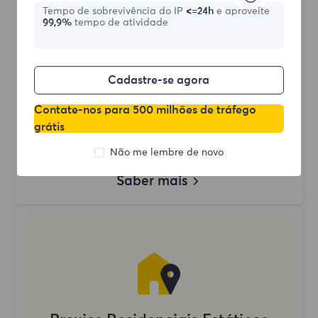
Tempo de sobrevivência do IP
<=24h
e aproveite
99,9%
tempo de atividade
Comprar agora
Uso de Dados Ilimitado
Cadastre-se agora
Uso Ilimitado de IP
Mais de 50 regiões ao redor do mundo
Contate-nos para 500 milhões de tráfego
País Aleatório
grátis
Proxy Residencial Dinâmico Real
Não me lembre de novo
Saber mais