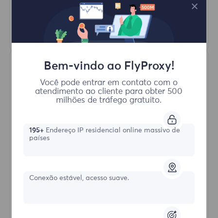
HTTP(S)/SOCKS5
Saber mais
Bem-vindo ao FlyProxy!
Você pode entrar em contato com o
atendimento ao cliente para obter 500
milhões de tráfego gratuito.
Proxies Residenciais Ilimitados
195+
Endereço IP residencial online massivo de
países
Formulário inicial
Conexão estável, acesso suave.
$?
/Dia