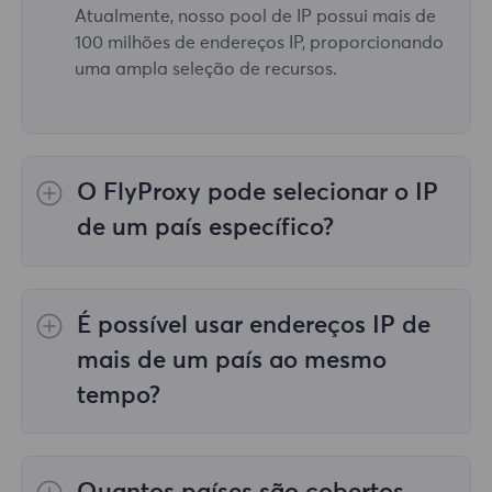
Atualmente, nosso pool de IP possui mais de
100 milhões de endereços IP, proporcionando
uma ampla seleção de recursos.
O FlyProxy pode selecionar o IP
de um país específico?
Sim, o
Proxies residenciais rotativos
fornecer
seleção de IP para 195 países/regiões em
É possível usar endereços IP de
todo o mundo;
Proxies residenciais ilimitados
não apoia a seleção de representantes para
mais de um país ao mesmo
países/regiões específicos;
Proxies
tempo?
residenciais estáticos
fornece proxies para
proxies de 36 países, e você pode selecionar
Sim, você pode usar endereços IP de mais de
o país desejado no momento da compra.
um país ao mesmo tempo, o que é muito útil