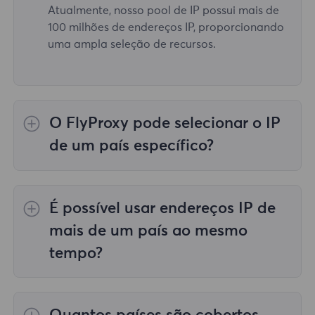
Atualmente, nosso pool de IP possui mais de
100 milhões de endereços IP, proporcionando
uma ampla seleção de recursos.
O FlyProxy pode selecionar o IP
de um país específico?
Sim, o
Proxies residenciais rotativos
fornecer
seleção de IP para 195 países/regiões em
É possível usar endereços IP de
todo o mundo;
Proxies residenciais ilimitados
não apoia a seleção de representantes para
mais de um país ao mesmo
países/regiões específicos;
Proxies
tempo?
residenciais estáticos
fornece proxies para
proxies de 36 países, e você pode selecionar
Sim, você pode usar endereços IP de mais de
o país desejado no momento da compra.
um país ao mesmo tempo, o que é muito útil