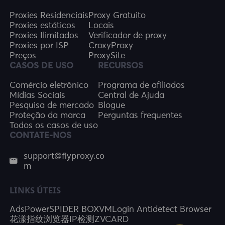
Proxies Residenciais
Proxy Gratuito
Proxies estáticos
Locais
Proxies Ilimitados
Verificador de proxy
Proxies por ISP
CroxyProxy
Preços
ProxySite
CASOS DE USO
RECURSOS
Comércio eletrônico
Programa de afiliados
Mídias Sociais
Central de Ajuda
Pesquisa de mercado
Blogue
Proteção da marca
Perguntas frequentes
Todos os casos de uso
CONTATE-NOS
support@flyproxy.co
m
LINKS ÚTEIS
AdsPower
SPIDER BOX
VMLogin Antidetect Browser
花漾指纹浏览器
IP检测
ZVCARD