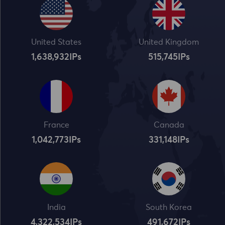
United States
United Kingdom
1,638,932
IPs
515,745
IPs
France
Canada
1,042,773
IPs
331,148
IPs
India
South Korea
4,322,534
IPs
491,672
IPs