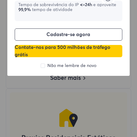
Tempo de sobrevivência do IP
<=24h
e aproveite
99,9%
tempo de atividade
Comprar agora
Uso de Dados Ilimitado
Cadastre-se agora
Uso Ilimitado de IP
Mais de 50 regiões ao redor do mundo
Contate-nos para 500 milhões de tráfego
País Aleatório
grátis
Proxy Residencial Dinâmico Real
Não me lembre de novo
Saber mais