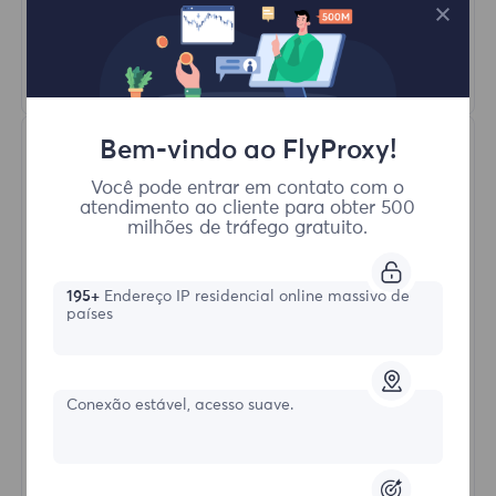
HTTP(S)/SOCKS5
Saber mais
Bem-vindo ao FlyProxy!
Você pode entrar em contato com o
atendimento ao cliente para obter 500
milhões de tráfego gratuito.
Proxies Residenciais Ilimitados
195+
Endereço IP residencial online massivo de
países
Formulário inicial
Conexão estável, acesso suave.
$?
/Dia