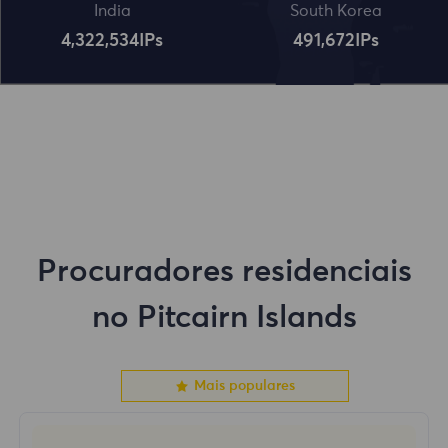
India
South Korea
4,322,534
IPs
491,672
IPs
Procuradores residenciais
no Pitcairn Islands
Mais populares