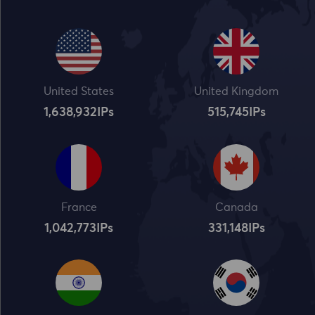
United States
United Kingdom
1,638,932
IPs
515,745
IPs
France
Canada
1,042,773
IPs
331,148
IPs