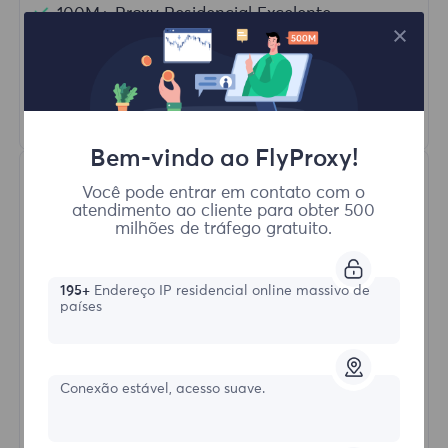
100M+ Proxy Residencial Excelente
Rotação Automática de Proxy
HTTP(S)/SOCKS5
Saber mais
Bem-vindo ao FlyProxy!
Você pode entrar em contato com o
atendimento ao cliente para obter 500
milhões de tráfego gratuito.
195+
Endereço IP residencial online massivo de
países
Proxies Residenciais Ilimitados
Formulário inicial
Conexão estável, acesso suave.
$?