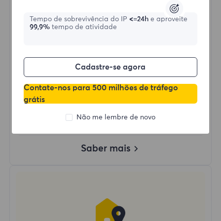
/Dia
Tempo de sobrevivência do IP
<=24h
e aproveite
99,9%
tempo de atividade
Comprar agora
Cadastre-se agora
Uso de Dados Ilimitado
Uso Ilimitado de IP
Contate-nos para 500 milhões de tráfego
Mais de 50 regiões ao redor do mundo
grátis
País Aleatório
Não me lembre de novo
Proxy Residencial Dinâmico Real
Saber mais