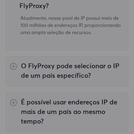
FlyProxy?
Atualmente, nosso pool de IP possui mais de
100 milhões de endereços IP, proporcionando
uma ampla seleção de recursos.
O FlyProxy pode selecionar o IP
de um país específico?
Sim, o
Proxies residenciais rotativos
fornecer
seleção de IP para 195 países/regiões em
É possível usar endereços IP de
todo o mundo;
Proxies residenciais ilimitados
não apoia a seleção de representantes para
mais de um país ao mesmo
países/regiões específicos;
Proxies
tempo?
residenciais estáticos
fornece proxies para
proxies de 36 países, e você pode selecionar
Sim, você pode usar endereços IP de mais de