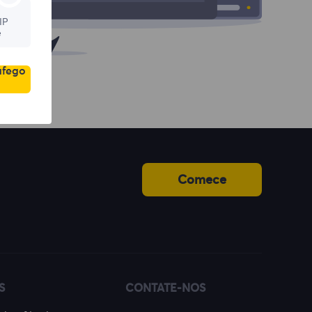
IP
e
áfego
Comece
S
CONTATE-NOS