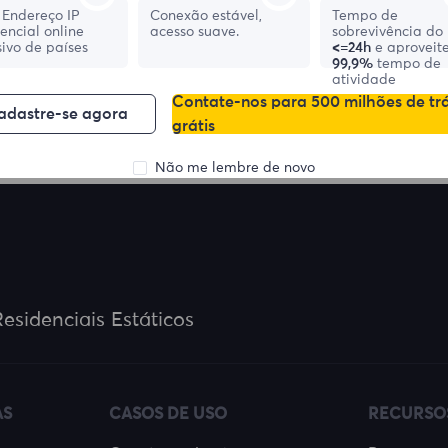
Endereço IP
Conexão estável,
Tempo de
dencial online
acesso suave.
sobrevivência do 
ivo de países
<=24h
e aproveit
99,9%
tempo de
atividade
Contate-nos para 500 milhões de tr
adastre-se agora
grátis
Não me lembre de novo
esidenciais Estáticos
AS
CASOS DE USO
RECURSO