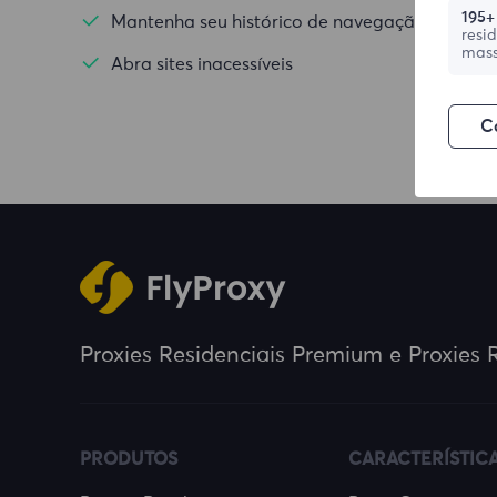
195+
Mantenha seu histórico de navegação privado
resi
mass
Abra sites inacessíveis
C
Proxies Residenciais Premium e Proxies R
PRODUTOS
CARACTERÍSTIC