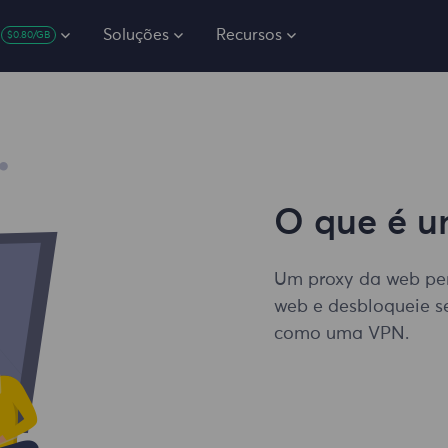
Soluções
Recursos
$0.80/GB
O que é u
Um proxy da web pe
web e desbloqueie se
como uma VPN.