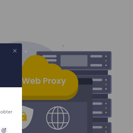
 obter