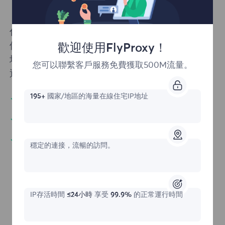
代理服務充當您的設備和互聯網之間的中介。它
使用起來很簡單——只要輸入你想要訪問的網
歡迎使用FlyProxy！
址。您的請求通過代理傳遞到網站，網站內容將
您可以聯繫客戶服務免費獲取500M流量。
通過同一代理返回給您。
195+
國家/地區的海量在線住宅IP地址
無限併發會話
保護你的瀏覽記錄
打開無法訪問的網站
穩定的連接，流暢的訪問。
IP存活時間
≤24小時
享受
99.9%
的正常運行時間