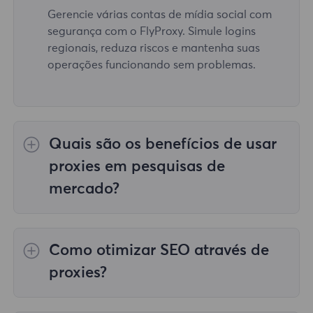
Gerencie várias contas de mídia social com
segurança com o FlyProxy. Simule logins
regionais, reduza riscos e mantenha suas
operações funcionando sem problemas.
Quais são os benefícios de usar
proxies em pesquisas de
mercado?
Com o serviço de proxy FlyProxy, os usuários
podem acessar dados de mercado de
Como otimizar SEO através de
diferentes regiões para análise da
concorrência, garantindo dados abrangentes
proxies?
e precisos.
O serviço de proxy do FlyProxy oferece alto