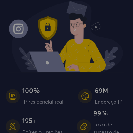
100%
69M+
IP residencial real
Endereço IP
99%
195+
Taxa de
Países ou regiões
sucesso de