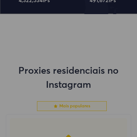
4,322,534
IPs
491,672
IPs
Proxies residenciais no
Instagram
Mais populares