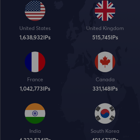
United States
United Kingdom
1,638,932
IPs
515,745
IPs
France
Canada
1,042,773
IPs
331,148
IPs
India
South Korea