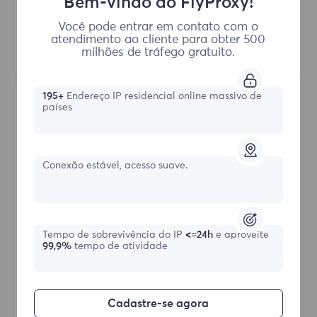
Rotação Automática de Proxy
Bem-vindo ao FlyProxy!
HTTP(S)/SOCKS5
Você pode entrar em contato com o
atendimento ao cliente para obter 500
milhões de tráfego gratuito.
Saber mais
195+
Endereço IP residencial online massivo de
países
Conexão estável, acesso suave.
Proxies Residenciais Ilimitados
Tempo de sobrevivência do IP
<=24h
e aproveite
Formulário inicial
99,9%
tempo de atividade
$?
/Dia
Cadastre-se agora