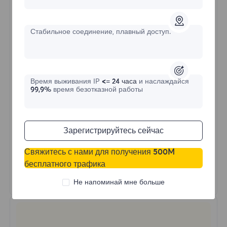
$?
/День
Стабильное соединение, плавный доступ.
Купить сейчас
Время выживания IP
<= 24 часа
и наслаждайся
Неограниченное использование трафика
99,9%
время безотказной работы
Неограниченное использование IP
Более 50 регионов по всему миру
Случайная страна
Зарегистрируйтесь сейчас
Реальный динамический резидентский
прокси
Свяжитесь с нами для получения 500M
бесплатного трафика
Узнать больше
Не напоминай мне больше