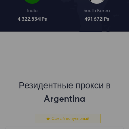
India
South Korea
4,322,534
IPs
491,672
IPs
Резидентные прокси в
Argentina
Самый популярный