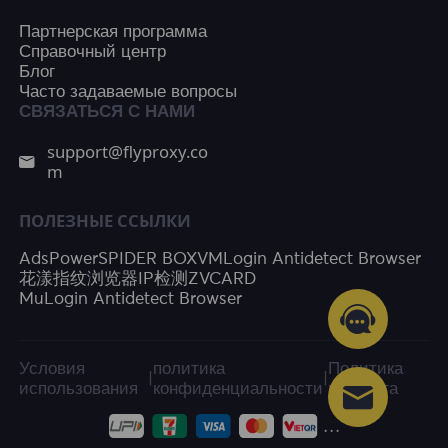
Партнерская программа
Справочный центр
Блог
Часто задаваемые вопросы
СВЯЗАТЬСЯ С НАМИ
support@flyproxy.co
m
ПОЛЕЗНЫЕ ССЫЛКИ
AdsPower
SPIDER BOX
VMLogin Antidetect Browser
花漾指纹浏览器
IP检测
ZVCARD
MuLogin Antidetect Browser
Условия
политика
Политика
|
|
использования
конфиденциальности
возврата