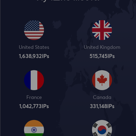
United States
United Kingdom
1,638,932
IPs
515,745
IPs
France
Canada
1,042,773
IPs
331,148
IPs