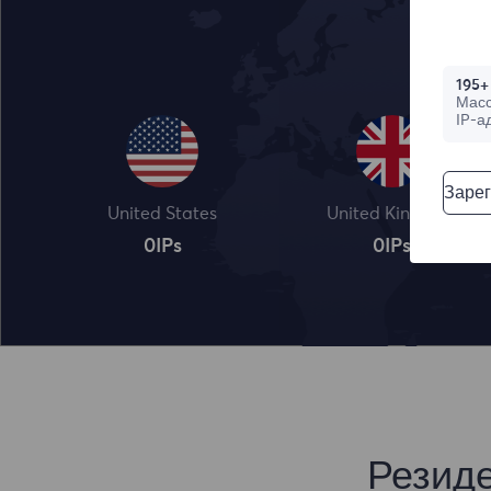
195+
Мас
IP-а
Зарег
United States
United Kingdom
0
IPs
0
IPs
Резид