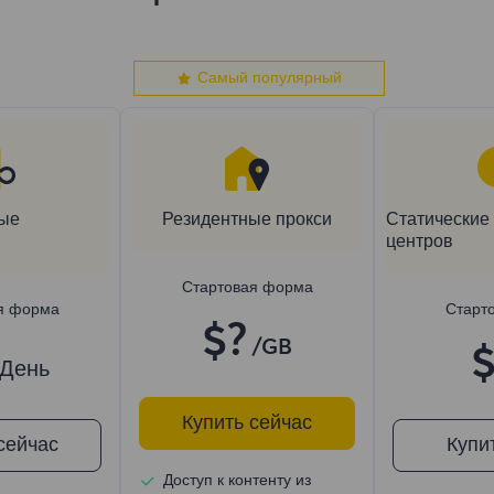
Самый популярный
ые
Резидентные прокси
Статические 
центров
Стартовая форма
я форма
Старт
$?
/GB
$
/День
Купить сейчас
сейчас
Купи
Доступ к контенту из