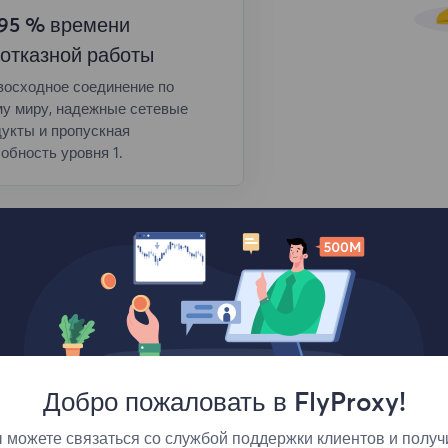
,95 % времени
отказной работы
восходное соединение по
му миру, надежные сетевые
укты и пропускная
обность уровня 1.
Добро пожаловать в FlyProxy!
 можете связаться со службой поддержки клиентов и получ