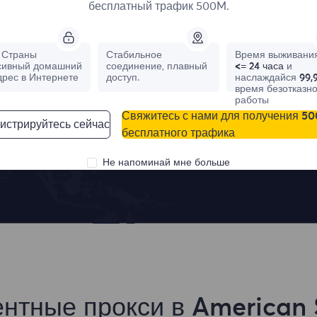
бесплатный трафик 500M.
Лучшие места
Страны
Стабильное
Время выживания
сивный домашний
соединение, плавный
<= 24 часа
и
дрес в Интернете
доступ.
наслаждайся
99,
время безотказн
работы
Свяжитесь с нами для получения 5
истрируйтесь сейчас
бесплатного трафика
France
Canada
0
IPs
0
IPs
Не напоминай мне больше
ентные прокси в American