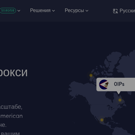
Решения
Ресурсы
Русск
$0.80/GB
рокси
0
IPs
сштабе,
American
не.
к вашим