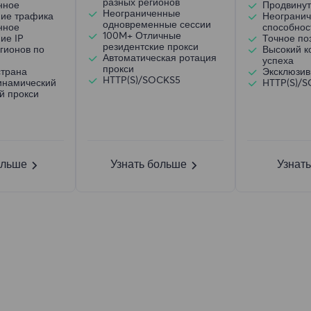
разных регионов
нное
Продвинут
Неограниченные
ние трафика
Неогранич
одновременные сессии
нное
способнос
100M+ Отличные
ие IP
Точное по
резидентские прокси
гионов по
Высокий 
Автоматическая ротация
успеха
прокси
страна
Эксклюзив
HTTP(S)/SOCKS5
инамический
HTTP(S)/
й прокси
ольше
Узнать больше
Узнат