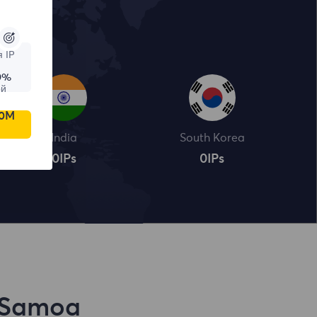
 IP
9%
ой
00M
India
South Korea
0
IPs
0
IPs
 Samoa