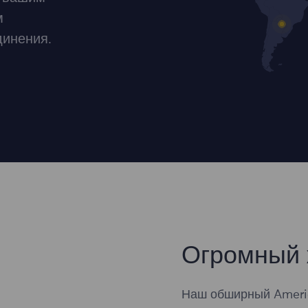
м
динения.
Огромный 
Наш обширный Ameri