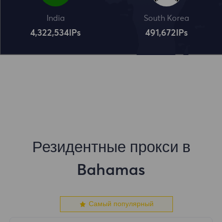
India
South Korea
4,322,534
IPs
491,672
IPs
Резидентные прокси в
Bahamas
Самый популярный