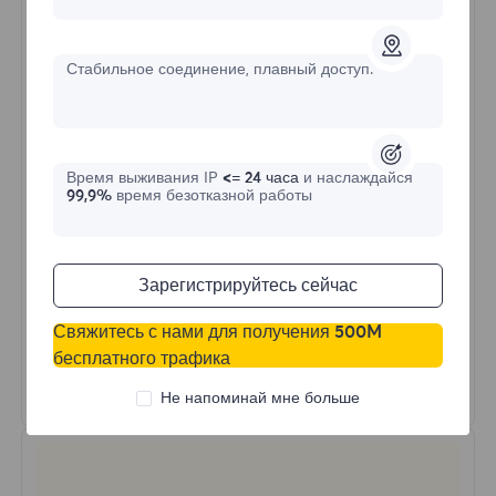
$?
/День
Стабильное соединение, плавный доступ.
Купить сейчас
Время выживания IP
<= 24 часа
и наслаждайся
Неограниченное использование трафика
99,9%
время безотказной работы
Неограниченное использование IP
Более 50 регионов по всему миру
Случайная страна
Зарегистрируйтесь сейчас
Реальный динамический резидентский
прокси
Свяжитесь с нами для получения 500M
бесплатного трафика
Узнать больше
Не напоминай мне больше