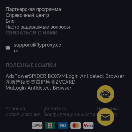
Партнерская программа
Справочный центр
Блог
Часто задаваемые вопросы
СВЯЗАТЬСЯ С НАМИ
support@flyproxy.co
m
ПОЛЕЗНЫЕ ССЫЛКИ
AdsPower
SPIDER BOX
VMLogin Antidetect Browser
花漾指纹浏览器
IP检测
ZVCARD
MuLogin Antidetect Browser
Условия
политика
Политика
|
|
использования
конфиденциальности
возврата