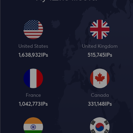
United States
United Kingdom
1,638,932
IPs
515,745
IPs
France
Canada
1,042,773
IPs
331,148
IPs