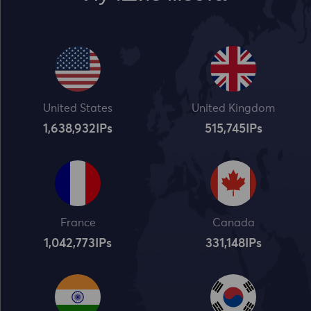
United States
United Kingdom
1,638,932
IPs
515,745
IPs
France
Canada
1,042,773
IPs
331,148
IPs