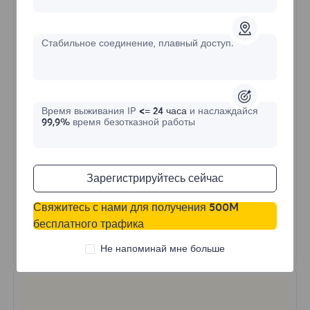
$?
/День
Стабильное соединение, плавный доступ.
Купить сейчас
Время выживания IP
<= 24 часа
и наслаждайся
Неограниченное использование трафика
99,9%
время безотказной работы
Неограниченное использование IP
Более 50 регионов по всему миру
Случайная страна
Зарегистрируйтесь сейчас
Реальный динамический резидентский
прокси
Свяжитесь с нами для получения 500M
бесплатного трафика
Узнать больше
Не напоминай мне больше