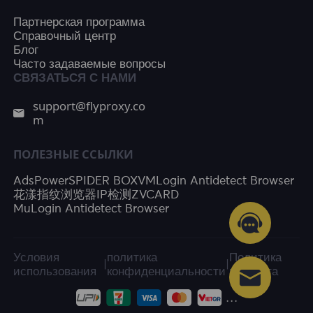
Партнерская программа
Справочный центр
Блог
Часто задаваемые вопросы
СВЯЗАТЬСЯ С НАМИ
support@flyproxy.co
m
ПОЛЕЗНЫЕ ССЫЛКИ
AdsPower
SPIDER BOX
VMLogin Antidetect Browser
花漾指纹浏览器
IP检测
ZVCARD
MuLogin Antidetect Browser
Условия
политика
Политика
|
|
использования
конфиденциальности
возврата