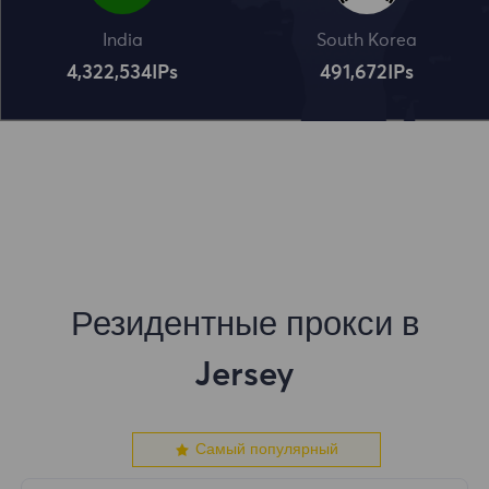
India
South Korea
4,322,534
IPs
491,672
IPs
Резидентные прокси в
Jersey
Самый популярный