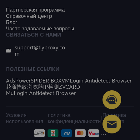
Партнерская программа
Справочный центр
Блог
Часто задаваемые вопросы
СВЯЗАТЬСЯ С НАМИ
support@flyproxy.co
m
ПОЛЕЗНЫЕ ССЫЛКИ
AdsPower
SPIDER BOX
VMLogin Antidetect Browser
花漾指纹浏览器
IP检测
ZVCARD
MuLogin Antidetect Browser
Условия
политика
Политика
|
|
использования
конфиденциальности
возврата