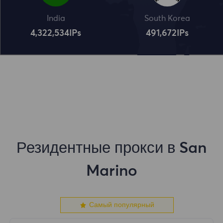
India
South Korea
4,322,534
IPs
491,672
IPs
Резидентные прокси в San
Marino
Самый популярный