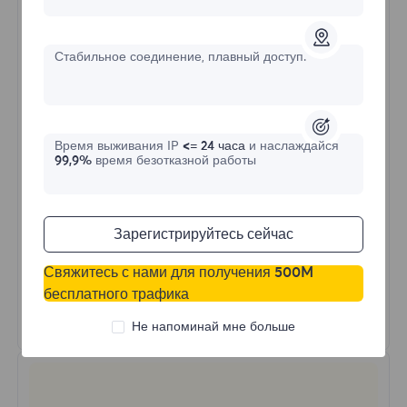
$?
/День
Стабильное соединение, плавный доступ.
Купить сейчас
Время выживания IP
<= 24 часа
и наслаждайся
Неограниченное использование трафика
99,9%
время безотказной работы
Неограниченное использование IP
Более 50 регионов по всему миру
Случайная страна
Зарегистрируйтесь сейчас
Реальный динамический резидентский
прокси
Свяжитесь с нами для получения 500M
бесплатного трафика
Узнать больше
Не напоминай мне больше