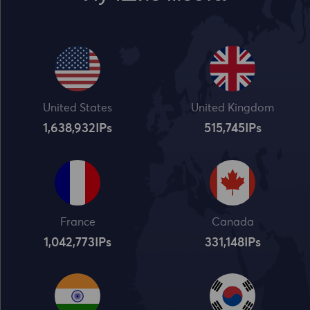
United States
United Kingdom
1,638,932
IPs
515,745
IPs
France
Canada
1,042,773
IPs
331,148
IPs