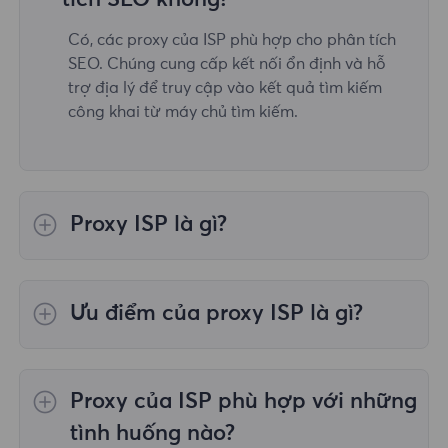
Có, các proxy của ISP phù hợp cho phân tích
SEO. Chúng cung cấp kết nối ổn định và hỗ
trợ địa lý để truy cập vào kết quả tìm kiếm
công khai từ máy chủ tìm kiếm.
Proxy ISP là gì?
Proxy của ISP (proxy của nhà cung cấp dịch vụ
Internet) là địa chỉ IP được cung cấp trực tiếp
Ưu điểm của proxy ISP là gì?
bởi ISP.
Kết nối tốc độ cao: có sẵn thông qua cơ sở
hạ tầng ISP, thường nhanh hơn proxy dân cư
Proxy của ISP phù hợp với những
truyền thống. Tính ẩn danh cao: Proxy ISP
trông giống như IP dân cư thông thường và
tình huống nào?