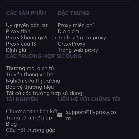
CÁC SẢN PHẨM
ĐẶC TRƯNG
Ủy quyền dân cư
Proxy miễn phí
Proxy tĩnh
Địa điểm
Proxy không giới hạn
Trình kiểm tra proxy
Proxy của ISP
CroxyProxy
Định giá
Trang web proxy
CÁC TRƯỜNG HỢP SỬ DỤNG
Thương mại điện tử
Truyền thông xã hội
Nghiên cứu thị trường
Bảo vệ thương hiệu
Tất cả các trường hợp sử dụng
TÀI NGUYÊN
LIÊN HỆ VỚI CHÚNG TÔI
support@flyproxy.co
Chương trình liên kết
m
Trung tâm trợ giúp
Blog
Câu hỏi thường gặp