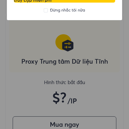
truy cập miễn phí
Tìm hiểu thêm
Đừng nhắc tôi nữa
Proxy Trung tâm Dữ liệu Tĩnh
Hình thức bắt đầu
$?
/IP
Mua ngay