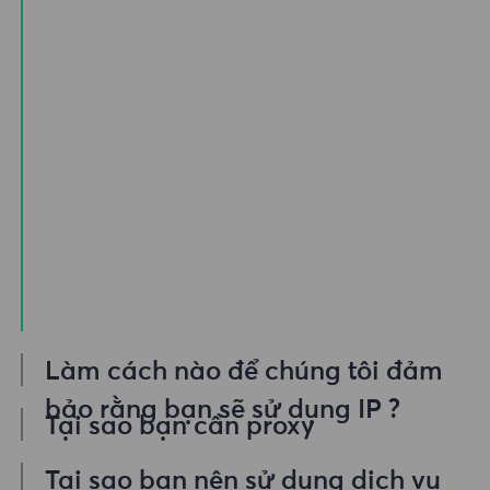
Làm cách nào để chúng tôi đảm
bảo rằng bạn sẽ sử dụng IP ?
Tại sao bạn cần proxy
Nhóm proxy dân cư của chúng tôi cung
Nếu bạn cần truy cập Internet thông qua
Tại sao bạn nên sử dụng dịch vụ
cấp vô số proxy Zayo Group, ​​vì vậy khách