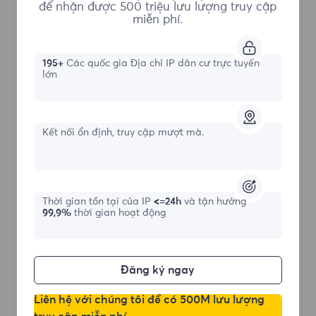
để nhận được 500 triệu lưu lượng truy cập
Proxy Dân cư Tĩnh
miễn phí.
195+
Các quốc gia Địa chỉ IP dân cư trực tuyến
Hình thức bắt đầu
lớn
$?
/IP
Kết nối ổn định, truy cập mượt mà.
Mua ngay
Thời gian tồn tại của IP
<=24h
và tận hưởng
99,9%
thời gian hoạt động
IP Tĩnh Nâng Cao
Kết Nối Ổn Định
Thời Gian Online Dài
Đăng ký ngay
Băng Thông và Phiên Không Giới Hạn
HTTP(S)/SOCKS5
Liên hệ với chúng tôi để có 500M lưu lượng