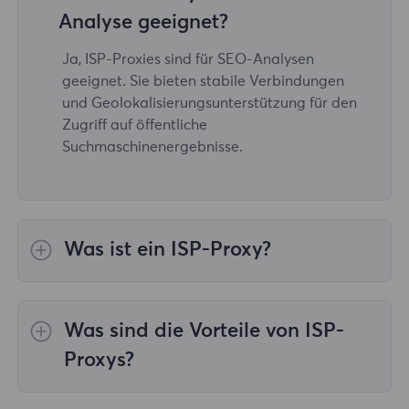
Analyse geeignet?
Ja, ISP-Proxies sind für SEO-Analysen
geeignet. Sie bieten stabile Verbindungen
und Geolokalisierungsunterstützung für den
Zugriff auf öffentliche
Suchmaschinenergebnisse.
Was ist ein ISP-Proxy?
ISP-Proxys (Internet Service Provider Proxys)
sind IP-Adressen, die direkt von ISPs
Was sind die Vorteile von ISP-
bereitgestellt werden.
Proxys?
Hochgeschwindigkeitskonnektivität: