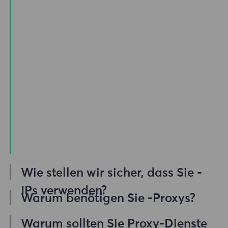
Wie stellen wir sicher, dass Sie -
IPs verwenden?
Warum benötigen Sie -Proxys?
Unser privater Proxy-Pool bietet unzählige
Wenn Sie über IP-Adressen auf das
Warum sollten Sie Proxy-Dienste
Zayo Group-Proxys, sodass sich unsere