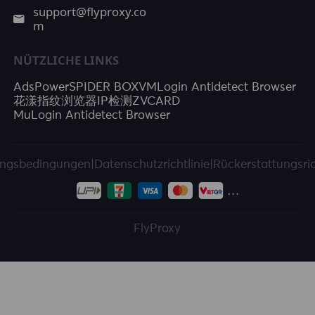
support@flyproxy.co
m
NÜTZLICHE LINKS
AdsPower
SPIDER BOX
VMLogin Antidetect Browser
花漾指纹浏览器
IP检测
ZVCARD
MuLogin Antidetect Browser
ngsbedingungen
|
Datenschutzrichtlinie
|
Rückerstattungsric
FlyProxy