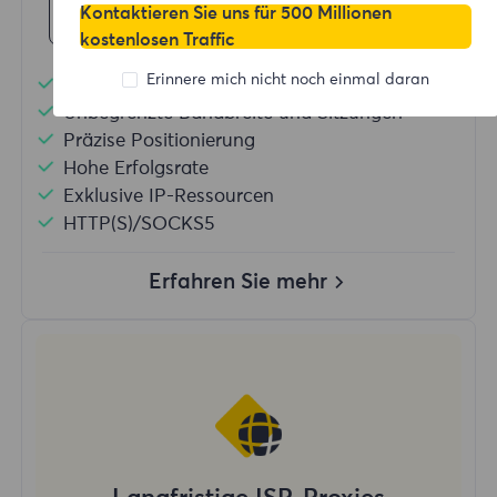
Jetzt kaufen
Kontaktieren Sie uns für 500 Millionen
kostenlosen Traffic
Erinnere mich nicht noch einmal daran
Erweiterte statische IP
Unbegrenzte Bandbreite und Sitzungen
Präzise Positionierung
Hohe Erfolgsrate
Exklusive IP-Ressourcen
HTTP(S)/SOCKS5
Erfahren Sie mehr