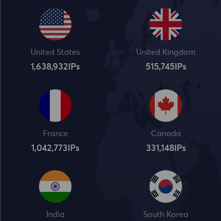
United States
United Kingdom
1,638,932
IPs
515,745
IPs
France
Canada
1,042,773
IPs
331,148
IPs
India
South Korea