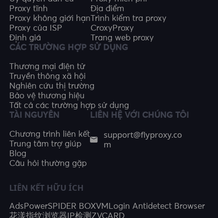
Proxy tĩnh
Địa điểm
Proxy không giới hạn
Trình kiểm tra proxy
Proxy của ISP
CroxyProxy
Định giá
Trang web proxy
CÁC TRƯỜNG HỢP SỬ DỤNG
Thương mại điện tử
Truyền thông xã hội
Nghiên cứu thị trường
Bảo vệ thương hiệu
Tất cả các trường hợp sử dụng
TÀI NGUYÊN
LIÊN HỆ VỚI CHÚNG TÔI
support@flyproxy.co
Chương trình liên kết
m
Trung tâm trợ giúp
Blog
Câu hỏi thường gặp
LIÊN KẾT HỮU ÍCH
AdsPower
SPIDER BOX
VMLogin Antidetect Browser
花漾指纹浏览器
IP检测
ZVCARD