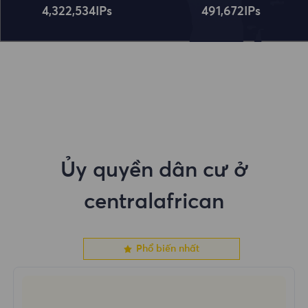
4,322,534
IPs
491,672
IPs
Ủy quyền dân cư ở
centralafrican
Phổ biến nhất