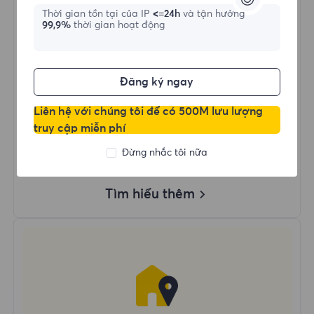
Thời gian tồn tại của IP
<=24h
và tận hưởng
99,9%
thời gian hoạt động
Mua ngay
Đăng ký ngay
Dùng Dữ Liệu Không Giới Hạn
Sử Dụng IP Không Giới Hạn
Liên hệ với chúng tôi để có 500M lưu lượng
Hơn 50 Vùng Trên Toàn Thế Giới
truy cập miễn phí
Quốc Gia Ngẫu Nhiên
Đừng nhắc tôi nữa
Proxy Dân Cư Động Thực
Tìm hiểu thêm