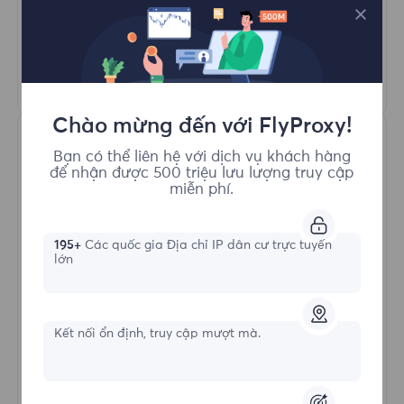
Quay Proxy Tự Động
HTTP(S)/SOCKS5
Tìm hiểu thêm
Chào mừng đến với FlyProxy!
Bạn có thể liên hệ với dịch vụ khách hàng
để nhận được 500 triệu lưu lượng truy cập
miễn phí.
195+
Các quốc gia Địa chỉ IP dân cư trực tuyến
Proxy Dân cư Không giới hạn
lớn
Hình thức bắt đầu
Kết nối ổn định, truy cập mượt mà.
$?
/Ngày