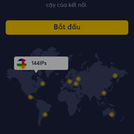
cậy của kết nối.
Bắt đầu
144
IPs