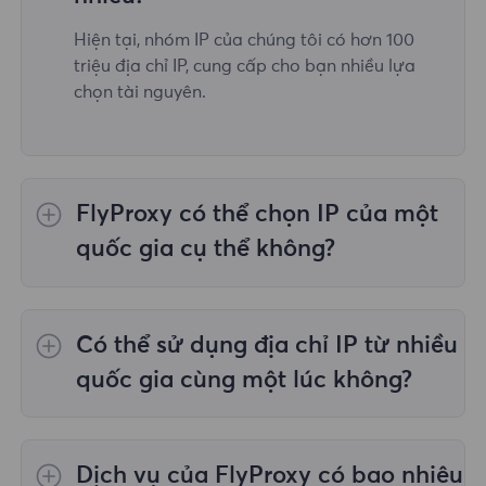
Hiện tại, nhóm IP của chúng tôi có hơn 100
triệu địa chỉ IP, cung cấp cho bạn nhiều lựa
chọn tài nguyên.
FlyProxy có thể chọn IP của một
quốc gia cụ thể không?
Vâng,
Ủy quyền dân cư luân phiên
cung cấp
lựa chọn IP cho 195 quốc gia/khu vực trên
Có thể sử dụng địa chỉ IP từ nhiều
toàn thế giới;
Proxy dân cư không giới hạn
không hỗ trợ việc lựa chọn proxy cho các
quốc gia cùng một lúc không?
quốc gia/khu vực được chỉ định;
Proxy dân
cư tĩnh
cung cấp proxy cho 36 proxy quốc gia
Có, bạn có thể sử dụng địa chỉ IP từ nhiều
và bạn có thể chọn quốc gia mong muốn tại
quốc gia cùng lúc, điều này rất hữu ích trong
Dịch vụ của FlyProxy có bao nhiêu
thời điểm mua.
những trường hợp bạn cần thực hiện tác vụ