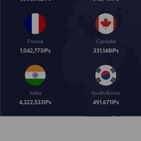
France
Canada
1,042,773
IPs
331,148
IPs
India
South Korea
4,322,534
IPs
491,672
IPs