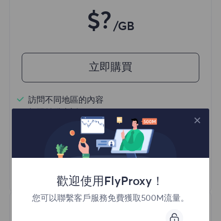
$?
/GB
立即購買
訪問不同地區的內容
無限並發會話
一億+ 優質住宅代理
自動代理輪換
HTTP(S)/SOCKS5
瞭解更多
歡迎使用FlyProxy！
您可以聯繫客戶服務免費獲取500M流量。