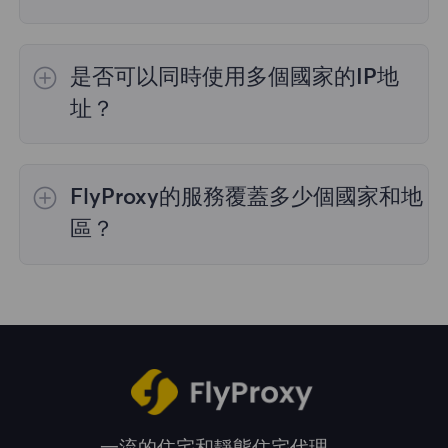
是的，
動態住宅代理
提供全球195個國家/地區
的IP選擇；
不限流量套餐
不支持指定國家/地區
是否可以同時使用多個國家的IP地
的代理選擇；
靜態住宅代理
提供36個國家的代
理，購買時您可以選擇所需的國家。
址？
是的，您可以同時使用來自多個國家的IP地址，
這對於需要跨多個地理位置執行任務的情況非常
FlyProxy的服務覆蓋多少個國家和地
有用。您可以在管理面板中自由選擇和切換不同
國家的IP地址。
區？
我們的服務覆蓋全球195多個國家和地區，爲您
提供廣泛的地理位置選擇。