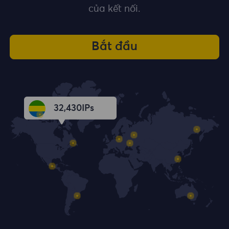
của kết nối.
Bắt đầu
32,431
IPs