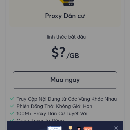
Proxy Dân cư
Hình thức bắt đầu
$?
/GB
Mua ngay
Truy Cập Nội Dung từ Các Vùng Khác Nhau
Phiên Đồng Thời Không Giới Hạn
100M+ Proxy Dân Cư Tuyệt Vời
Quay Proxy Tự Động
HTTP(S)/SOCKS5