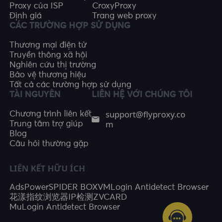
Proxy của ISP
CroxyProxy
Định giá
Trang web proxy
CÁC TRƯỜNG HỢP SỬ DỤNG
Thương mại điện tử
Truyền thông xã hội
Nghiên cứu thị trường
Bảo vệ thương hiệu
Tất cả các trường hợp sử dụng
TÀI NGUYÊN
LIÊN HỆ VỚI CHÚNG TÔI
support@flyproxy.co
Chương trình liên kết
m
Trung tâm trợ giúp
Blog
Câu hỏi thường gặp
LIÊN KẾT HỮU ÍCH
AdsPower
SPIDER BOX
VMLogin Antidetect Browser
花漾指纹浏览器
IP检测
ZVCARD
MuLogin Antidetect Browser