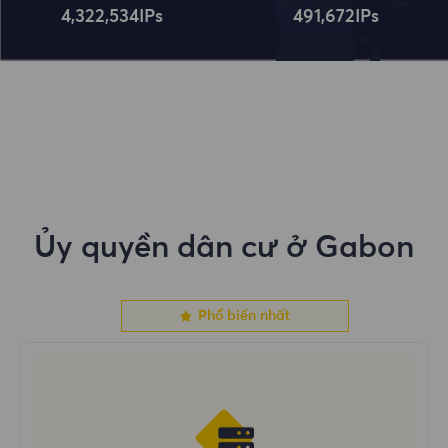
4,322,534
IPs
491,672
IPs
Ủy quyền dân cư ở Gabon
Phổ biến nhất