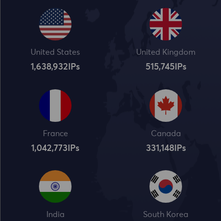
United States
United Kingdom
1,638,932
IPs
515,745
IPs
France
Canada
1,042,773
IPs
331,148
IPs
India
South Korea