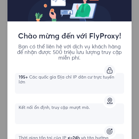
Tìm hiểu thêm
Chào mừng đến với FlyProxy!
Bạn có thể liên hệ với dịch vụ khách hàng
để nhận được 500 triệu lưu lượng truy cập
miễn phí.
Proxy Dân cư Không giới hạn
195+
Các quốc gia Địa chỉ IP dân cư trực tuyến
lớn
Hình thức bắt đầu
Kết nối ổn định, truy cập mượt mà.
$?
/Ngày
Thời gian tồn tại của IP
<=24h
và tận hưởng