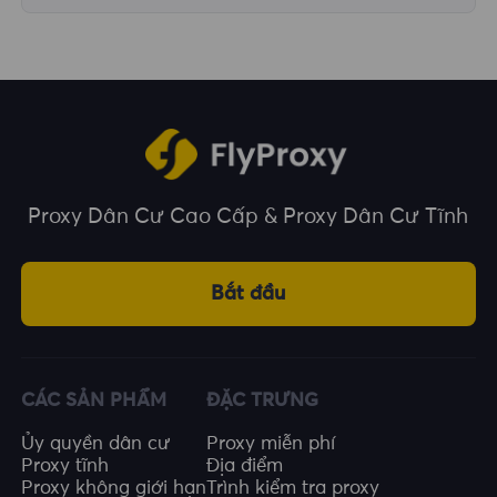
Chúng tôi bao phủ hơn 195 quốc gia và vùng
lãnh thổ trên toàn thế giới, cung cấp cho bạn
nhiều lựa chọn về vị trí địa lý.
Proxy Dân Cư Cao Cấp & Proxy Dân Cư Tĩnh
Bắt đầu
CÁC SẢN PHẨM
ĐẶC TRƯNG
Ủy quyền dân cư
Proxy miễn phí
Proxy tĩnh
Địa điểm
Proxy không giới hạn
Trình kiểm tra proxy