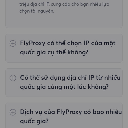
triệu địa chỉ IP, cung cấp cho bạn nhiều lựa
chọn tài nguyên.
FlyProxy có thể chọn IP của một
quốc gia cụ thể không?
Vâng,
Ủy quyền dân cư luân phiên
cung cấp
lựa chọn IP cho 195 quốc gia/khu vực trên
Có thể sử dụng địa chỉ IP từ nhiều
toàn thế giới;
Proxy dân cư không giới hạn
không hỗ trợ việc lựa chọn proxy cho các
quốc gia cùng một lúc không?
quốc gia/khu vực được chỉ định;
Proxy dân
cư tĩnh
cung cấp proxy cho 36 proxy quốc gia
Có, bạn có thể sử dụng địa chỉ IP từ nhiều
và bạn có thể chọn quốc gia mong muốn tại
quốc gia cùng lúc, điều này rất hữu ích trong
Dịch vụ của FlyProxy có bao nhiêu
thời điểm mua.
những trường hợp bạn cần thực hiện tác vụ
trên nhiều vị trí địa lý.
quốc gia?