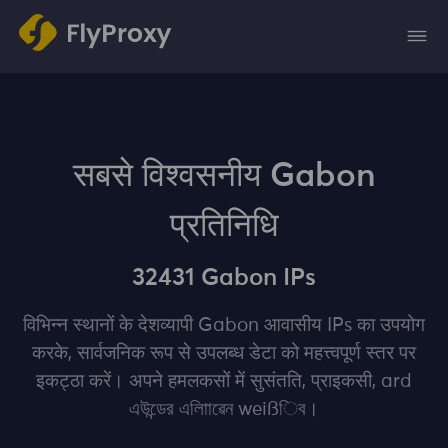
सबसे विश्वसनीय Gabon
प्रतिनिधि
32431 Gabon IPs
विभिन्न स्थानों के देशव्यापी Gabon आवासीय IPs का उपयोग
करके, सार्वजनिक रूप से उपलब्ध डेटा को महत्त्वपूर्ण स्‍तर पर
इकट्‍ठा करें। अपने हमलकसों में सुसंतति, प्राइकसी, ard
এউন্ডের এলািাৱেন weißিব।