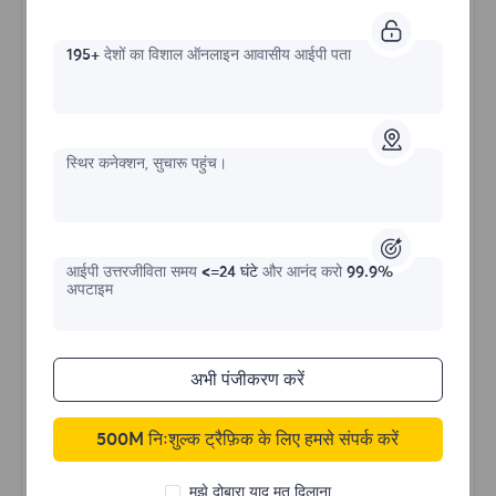
195+
देशों का विशाल ऑनलाइन आवासीय आईपी पता
असीमित रेसिडेंशियल
प्रारंभिक प्रपत्र
स्थिर कनेक्शन, सुचारू पहुंच।
$?
/दिन
आईपी ​​उत्तरजीविता समय
<=24 घंटे
और आनंद करो
99.9%
अपटाइम
अभी खरीदें
अभी पंजीकरण करें
अनलिमिटेड उपयोग डेटा
अनलिमिटेड IP उपयोग
500M निःशुल्क ट्रैफ़िक के लिए हमसे संपर्क करें
दुनिया भर में 50 से अधिक क्षेत्र
रैंडम देश
मुझे दोबारा याद मत दिलाना