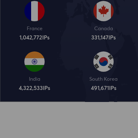
France
Canada
1,042,773
IPs
331,148
IPs
India
South Korea
4,322,534
IPs
491,672
IPs