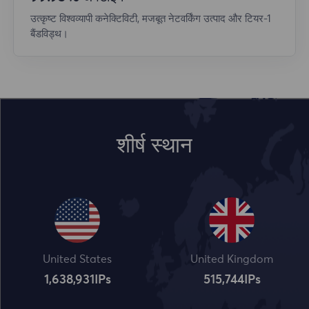
उत्कृष्ट विश्वव्यापी कनेक्टिविटी, मजबूत नेटवर्किंग उत्पाद और टियर-1
बैंडविड्थ।
शीर्ष स्थान
United States
United Kingdom
1,638,932
IPs
515,745
IPs