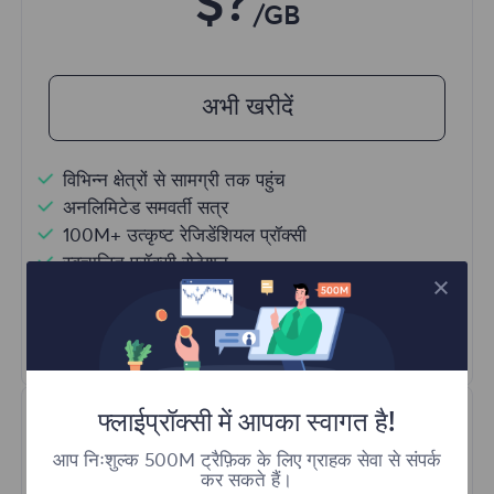
$?
/GB
अभी खरीदें
विभिन्न क्षेत्रों से सामग्री तक पहुंच
अनलिमिटेड समवर्ती सत्र
100M+ उत्कृष्ट रेजिडेंशियल प्रॉक्सी
स्वचालित प्रॉक्सी रोटेशन
HTTP(S)/SOCKS5
और अधिक जानें
फ्लाईप्रॉक्सी में आपका स्वागत है!
आप निःशुल्क 500M ट्रैफ़िक के लिए ग्राहक सेवा से संपर्क
कर सकते हैं।