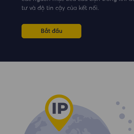
tư và độ tin cậy của kết nối.
Bắt đầu