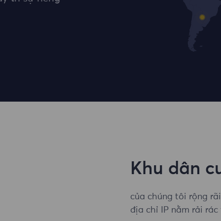
Khu dân cư
của chúng tôi rộng rã
địa chỉ IP nằm rải rá