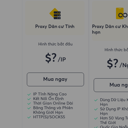
Proxy Dân cư Tĩnh
Proxy Dân cư Kh
hạn
Hình thức bắt đầu
Hình thức b
$?
/IP
$?
/N
Mua ngay
Mua ng
IP Tĩnh Nâng Cao
Kết Nối Ổn Định
Dùng Dữ Liệu 
Thời Gian Online Dài
Hạn
Băng Thông và Phiên
Sử Dụng IP Kh
Không Giới Hạn
Hạn
HTTP(S)/SOCKS5
Hơn 50 Vùng T
Thế Giới
Quốc Gia Ngẫ