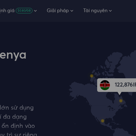
ịnh giá
Giải pháp
Tài nguyên
$0.80/GB
Kenya
122,876
I
 lớn sử dụng
rí đa dạng
 ổn định vào
 trì sự riêng