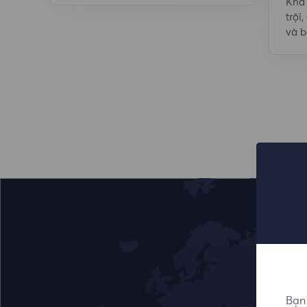
Khả 
trộ
và b
Bạn 