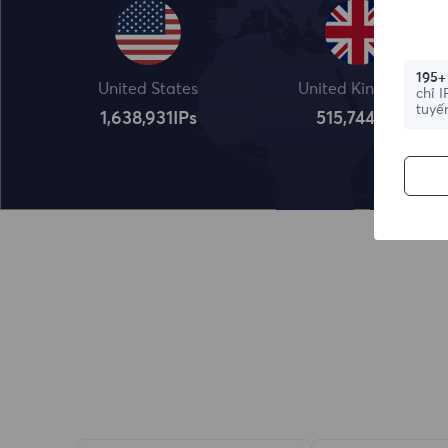
195+
United States
United Kingdom
chỉ 
tuyế
1,638,932
IPs
515,745
IPs