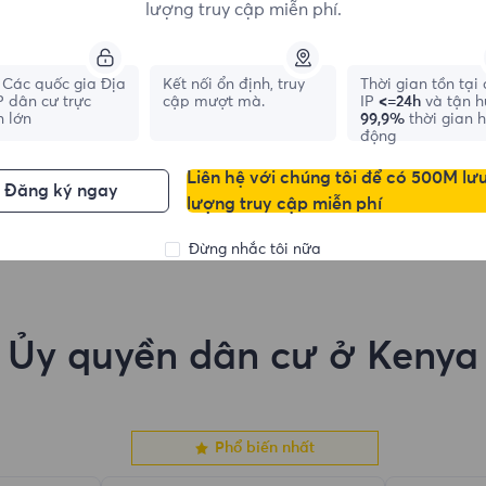
lượng truy cập miễn phí.
Các quốc gia Địa
Kết nối ổn định, truy
Thời gian tồn tại
France
Canada
IP dân cư trực
cập mượt mà.
IP
<=24h
và tận 
n lớn
99,9%
thời gian 
1,042,773
IPs
331,148
IPs
động
Liên hệ với chúng tôi để có 500M lư
Đăng ký ngay
lượng truy cập miễn phí
Đừng nhắc tôi nữa
Ủy quyền dân cư ở Kenya
Phổ biến nhất