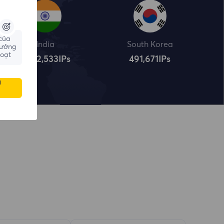
 của
India
South Korea
hưởng
hoạt
4,322,534
IPs
491,672
IPs
u