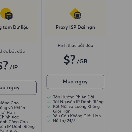
g tâm Dữ liệu
Proxy ISP Dài hạn
Hình thức bắt đầu
thức bắt đầu
$?
/GB
$?
/IP
Mua ngay
ua ngay
Tận Hưởng Phiên Dài
Tài Nguyên IP Dành Riêng
 Nâng Cao
Kết Nối và Luồng Không
ông và Phiên
Giới Hạn
iới Hạn
Yêu Cầu Không Giới Hạn
 Chính Xác
Hỗ Trợ 24/7
hành Công Cao
yên IP Dành Riêng
)/SOCKS5