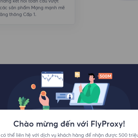
năng kết nối toàn cầu vượt
i, các sản phẩm Mạng mạnh mẽ
ăng thông Cấp 1.
Vị trí hàng đầu
Chào mừng đến với FlyProxy!
có thể liên hệ với dịch vụ khách hàng để nhận được 500 triệ