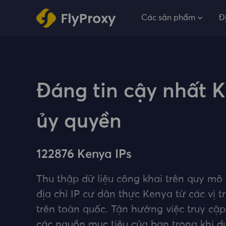
Các sản phẩm
Đ
Đáng tin cậy nhất 
ủy quyền
122876 Kenya IPs
Thu thập dữ liệu công khai trên quy mô
địa chỉ IP cư dân thực Kenya từ các vị t
trên toàn quốc. Tận hưởng việc truy cập
các nguồn mục tiêu của bạn trong khi duy