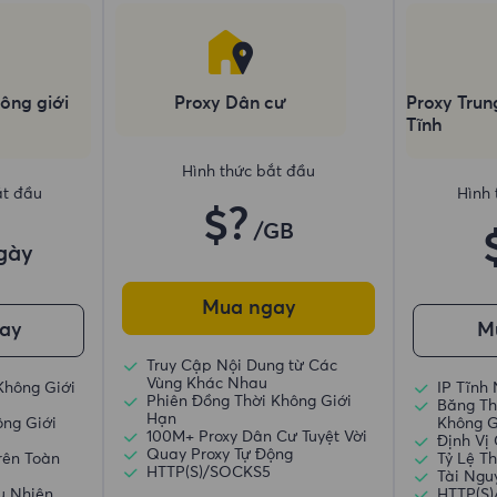
ông giới
Proxy Dân cư
Proxy Trun
Tĩnh
Hình thức bắt đầu
ắt đầu
Hình 
$?
/GB
gày
Mua ngay
ay
M
Truy Cập Nội Dung từ Các
Vùng Khác Nhau
Không Giới
IP Tĩnh
Phiên Đồng Thời Không Giới
Băng Th
Hạn
ông Giới
Không G
100M+ Proxy Dân Cư Tuyệt Vời
Định Vị
Quay Proxy Tự Động
rên Toàn
Tỷ Lệ T
HTTP(S)/SOCKS5
Tài Ngu
u Nhiên
HTTP(S