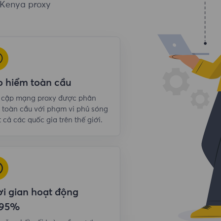
 Kenya proxy
o hiểm toàn cầu
y cập mạng proxy được phân
 toàn cầu với phạm vi phủ sóng
t cả các quốc gia trên thế giới.
i gian hoạt động
,95%