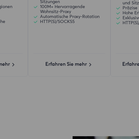
Sitzungen
und Sit
gionen
100M+ Hervorragende
Präzise 
Wohnsitz-Proxy
Hohe Er
d
Automatische Proxy-Rotation
Exklusi
che
HTTP(S)/SOCKS5
HTTP(S
 mehr
Erfahren Sie mehr
Erfahr