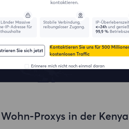
kontaktieren.
Länder Massive
Stabile Verbindung,
IP-Überlebenszei
ne-IP-Adresse für
reibungsloser Zugang.
<=24h
und genie
athaushalte
99,9 %
Betriebsze
Kontaktieren Sie uns für 500 Millione
France
Canada
trieren Sie sich jetzt
kostenlosen Traffic
1,042,773
IPs
331,148
IPs
Erinnere mich nicht noch einmal daran
Wohn-Proxys in der Kenya