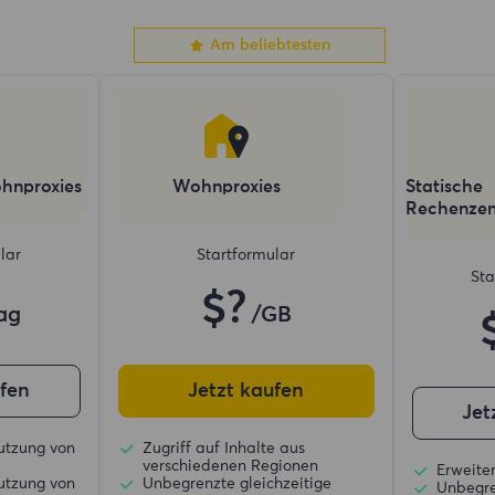
Am beliebtesten
hnproxies
Wohnproxies
Statische
Rechenzen
lar
Startformular
Sta
$?
ag
/GB
ufen
Jetzt kaufen
Jet
utzung von
Zugriff auf Inhalte aus
verschiedenen Regionen
Erweiter
utzung von
Unbegrenzte gleichzeitige
Unbegre