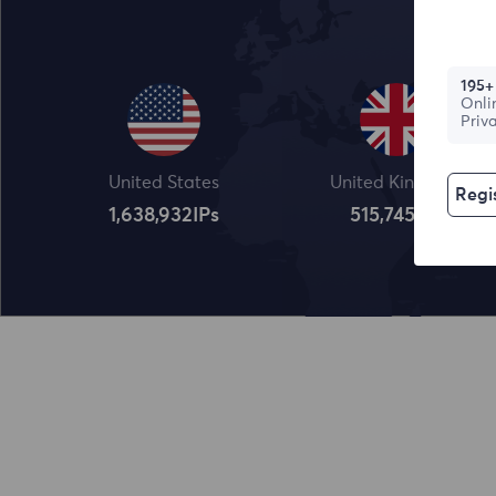
195+
Onli
Priv
United States
United Kingdom
Regis
1,638,932
IPs
515,745
IPs