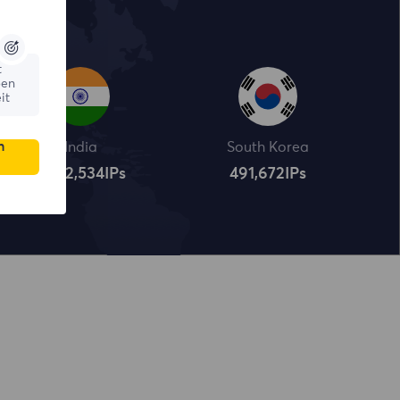
t
ßen
it
n
India
South Korea
4,322,534
IPs
491,672
IPs