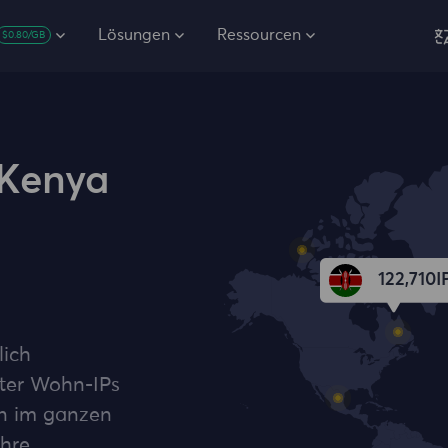
Lösungen
Ressourcen
$0.80/GB
 Kenya
122,876
I
lich
ter Wohn-IPs
en im ganzen
Ihre