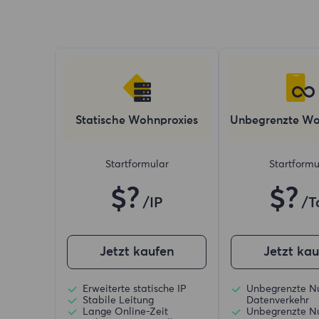
Statische Wohnproxies
Unbegrenzte Wo
Startformular
Startformu
$?
$?
/IP
/T
Jetzt kaufen
Jetzt ka
Erweiterte statische IP
Unbegrenzte N
Stabile Leitung
Datenverkehr
Lange Online-Zeit
Unbegrenzte N