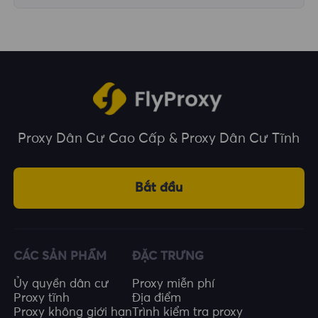
Chúng tôi bao phủ hơn 195 quốc gia và vùng
lãnh thổ trên toàn thế giới, cung cấp cho bạn
nhiều lựa chọn về vị trí địa lý.
Proxy Dân Cư Cao Cấp & Proxy Dân Cư Tĩnh
Bắt đầu
CÁC SẢN PHẨM
ĐẶC TRƯNG
Ủy quyền dân cư
Proxy miễn phí
Proxy tĩnh
Địa điểm
Proxy không giới hạn
Trình kiểm tra proxy