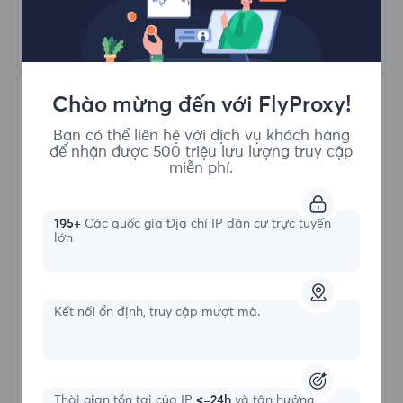
Tìm hiểu thêm
Chào mừng đến với FlyProxy!
Bạn có thể liên hệ với dịch vụ khách hàng
để nhận được 500 triệu lưu lượng truy cập
miễn phí.
Proxy Dân cư Không giới hạn
195+
Các quốc gia Địa chỉ IP dân cư trực tuyến
lớn
Hình thức bắt đầu
Kết nối ổn định, truy cập mượt mà.
$?
/Ngày
Thời gian tồn tại của IP
<=24h
và tận hưởng