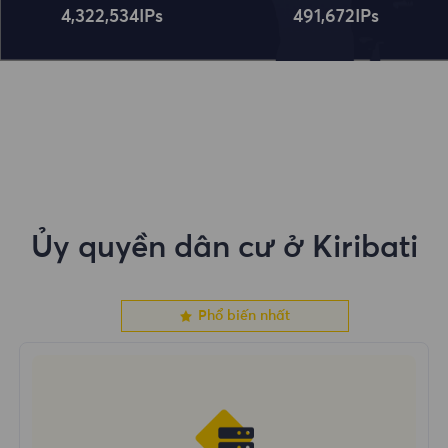
4,322,534
IPs
491,672
IPs
Ủy quyền dân cư ở Kiribati
Phổ biến nhất