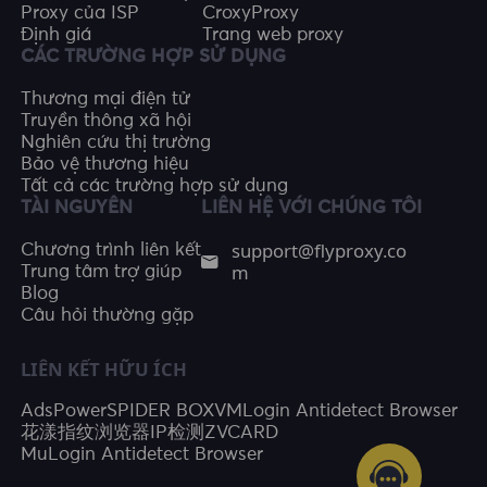
Proxy của ISP
CroxyProxy
Định giá
Trang web proxy
CÁC TRƯỜNG HỢP SỬ DỤNG
Thương mại điện tử
Truyền thông xã hội
Nghiên cứu thị trường
Bảo vệ thương hiệu
Tất cả các trường hợp sử dụng
TÀI NGUYÊN
LIÊN HỆ VỚI CHÚNG TÔI
support@flyproxy.co
Chương trình liên kết
m
Trung tâm trợ giúp
Blog
Câu hỏi thường gặp
LIÊN KẾT HỮU ÍCH
AdsPower
SPIDER BOX
VMLogin Antidetect Browser
花漾指纹浏览器
IP检测
ZVCARD
MuLogin Antidetect Browser