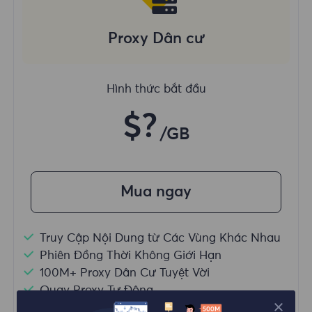
Proxy Dân cư
Hình thức bắt đầu
$?
/GB
Mua ngay
Truy Cập Nội Dung từ Các Vùng Khác Nhau
Phiên Đồng Thời Không Giới Hạn
100M+ Proxy Dân Cư Tuyệt Vời
Quay Proxy Tự Động
HTTP(S)/SOCKS5