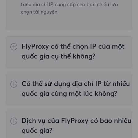
triệu địa chỉ IP, cung cấp cho bạn nhiều lựa
chọn tài nguyên.
FlyProxy có thể chọn IP của một
quốc gia cụ thể không?
Vâng,
Ủy quyền dân cư luân phiên
cung cấp
lựa chọn IP cho 195 quốc gia/khu vực trên
Có thể sử dụng địa chỉ IP từ nhiều
toàn thế giới;
Proxy dân cư không giới hạn
không hỗ trợ việc lựa chọn proxy cho các
quốc gia cùng một lúc không?
quốc gia/khu vực được chỉ định;
Proxy dân
cư tĩnh
cung cấp proxy cho 36 proxy quốc gia
Có, bạn có thể sử dụng địa chỉ IP từ nhiều
và bạn có thể chọn quốc gia mong muốn tại
quốc gia cùng lúc, điều này rất hữu ích trong
Dịch vụ của FlyProxy có bao nhiêu
thời điểm mua.
những trường hợp bạn cần thực hiện tác vụ
trên nhiều vị trí địa lý.
quốc gia?