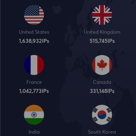
United States
United Kingdom
1,638,932
IPs
515,745
IPs
France
Canada
1,042,773
IPs
331,148
IPs
India
South Korea