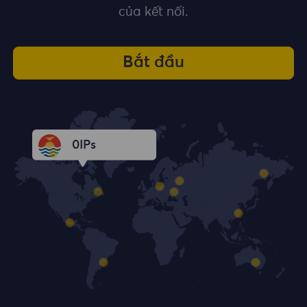
của kết nối.
Bắt đầu
0
IPs