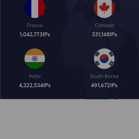
France
Canada
1,042,773
IPs
331,148
IPs
India
South Korea
4,322,534
IPs
491,672
IPs