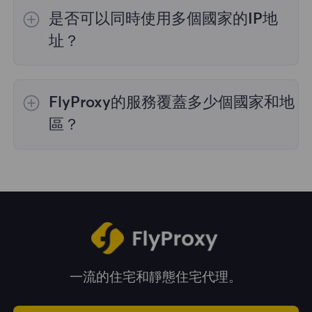
的IP選擇；
不限流量套餐
不支持指定國家/地區
是否可以同時使用多個國家的IP地
的代理選擇；
靜態住宅代理
提供36個國家的代
理，購買時您可以選擇所需的國家。
址？
是的，您可以同時使用來自多個國家的IP地址，
這對於需要跨多個地理位置執行任務的情況非常
FlyProxy的服務覆蓋多少個國家和地
有用。您可以在管理面板中自由選擇和切換不同
國家的IP地址。
區？
我們的服務覆蓋全球195多個國家和地區，爲您
提供廣泛的地理位置選擇。
一流的住宅和靜態住宅代理。