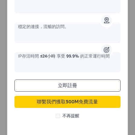
不限流量住宅代理
穩定的連接，流暢的訪問。
價格始於
$?
/天
IP存活時間
≤24小時
享受
99.9%
的正常運行時間
立即購買
立即註冊
聯繫我們獲取500M免費流量
不限流量使用
無限使用IP
不再提醒
全球超過50個地區
隨機國家
真實動態住宅代理