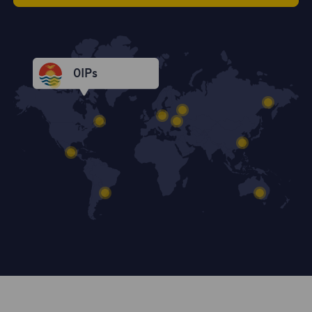
0
IPs