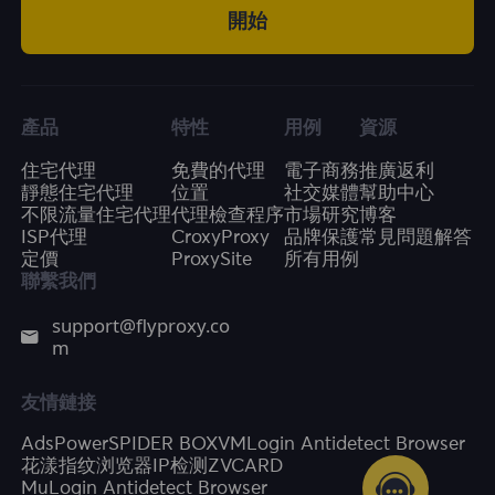
開始
產品
特性
用例
資源
住宅代理
免費的代理
電子商務
推廣返利
靜態住宅代理
位置
社交媒體
幫助中心
不限流量住宅代理
代理檢查程序
市場研究
博客
ISP代理
CroxyProxy
品牌保護
常見問題解答
定價
ProxySite
所有用例
聯繫我們
support@flyproxy.co
m
友情鏈接
AdsPower
SPIDER BOX
VMLogin Antidetect Browser
花漾指纹浏览器
IP检测
ZVCARD
MuLogin Antidetect Browser