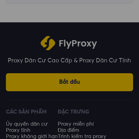
Chúng tôi bao phủ hơn 195 quốc gia và vùng
lãnh thổ trên toàn thế giới, cung cấp cho bạn
nhiều lựa chọn về vị trí địa lý.
Proxy Dân Cư Cao Cấp & Proxy Dân Cư Tĩnh
Bắt đầu
CÁC SẢN PHẨM
ĐẶC TRƯNG
Ủy quyền dân cư
Proxy miễn phí
Proxy tĩnh
Địa điểm
Proxy không giới hạn
Trình kiểm tra proxy