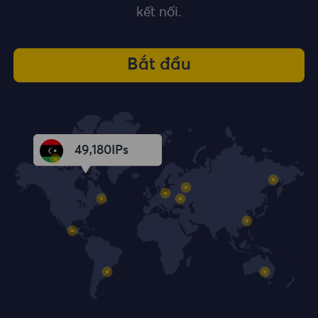
kết nối.
Bắt đầu
49,181
IPs