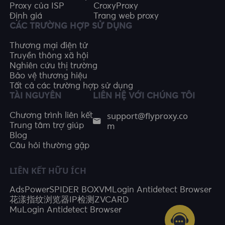
Proxy của ISP
CroxyProxy
Định giá
Trang web proxy
CÁC TRƯỜNG HỢP SỬ DỤNG
Thương mại điện tử
Truyền thông xã hội
Nghiên cứu thị trường
Bảo vệ thương hiệu
Tất cả các trường hợp sử dụng
TÀI NGUYÊN
LIÊN HỆ VỚI CHÚNG TÔI
support@flyproxy.co
Chương trình liên kết
m
Trung tâm trợ giúp
Blog
Câu hỏi thường gặp
LIÊN KẾT HỮU ÍCH
AdsPower
SPIDER BOX
VMLogin Antidetect Browser
花漾指纹浏览器
IP检测
ZVCARD
MuLogin Antidetect Browser