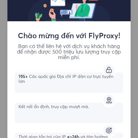
Tìm hiểu thêm
Chào mừng đến với FlyProxy!
Bạn có thể liên hệ với dịch vụ khách hàng
để nhận được 500 triệu lưu lượng truy cập
miễn phí.
Proxy Dân cư Không giới hạn
195+
Các quốc gia Địa chỉ IP dân cư trực tuyến
lớn
Hình thức bắt đầu
Kết nối ổn định, truy cập mượt mà.
$?
/Ngày
Thời gian tồn tại của IP
<=24h
và tận hưởng