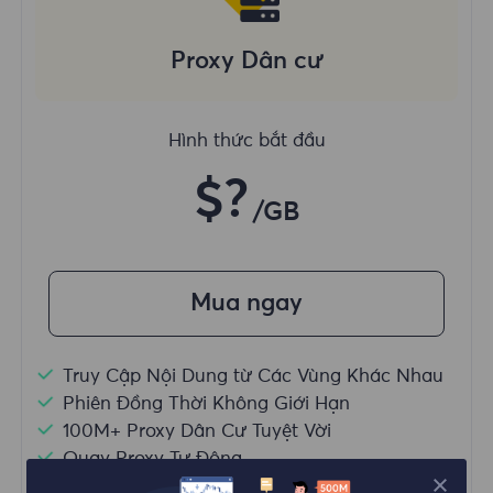
Proxy Dân cư
Hình thức bắt đầu
$?
/GB
Mua ngay
Truy Cập Nội Dung từ Các Vùng Khác Nhau
Phiên Đồng Thời Không Giới Hạn
100M+ Proxy Dân Cư Tuyệt Vời
Quay Proxy Tự Động
HTTP(S)/SOCKS5