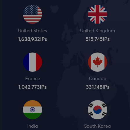
United States
United Kingdom
1,638,932
IPs
515,745
IPs
France
Canada
1,042,773
IPs
331,148
IPs
India
South Korea