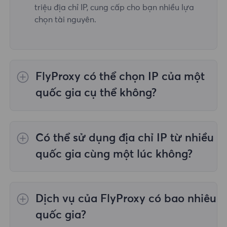
triệu địa chỉ IP, cung cấp cho bạn nhiều lựa
chọn tài nguyên.
FlyProxy có thể chọn IP của một
quốc gia cụ thể không?
Vâng,
Ủy quyền dân cư luân phiên
cung cấp
lựa chọn IP cho 195 quốc gia/khu vực trên
Có thể sử dụng địa chỉ IP từ nhiều
toàn thế giới;
Proxy dân cư không giới hạn
không hỗ trợ việc lựa chọn proxy cho các
quốc gia cùng một lúc không?
quốc gia/khu vực được chỉ định;
Proxy dân
cư tĩnh
cung cấp proxy cho 36 proxy quốc gia
Có, bạn có thể sử dụng địa chỉ IP từ nhiều
và bạn có thể chọn quốc gia mong muốn tại
quốc gia cùng lúc, điều này rất hữu ích trong
Dịch vụ của FlyProxy có bao nhiêu
thời điểm mua.
những trường hợp bạn cần thực hiện tác vụ
trên nhiều vị trí địa lý.
quốc gia?