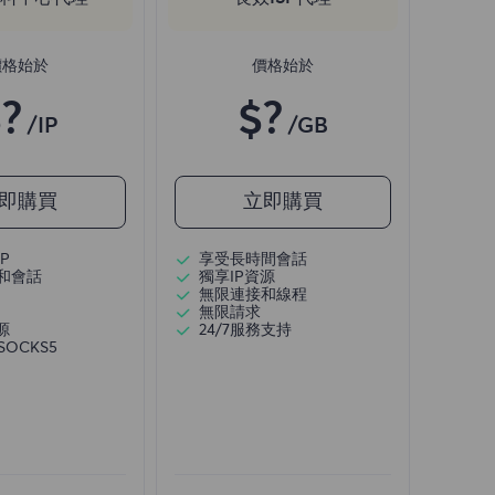
價格始於
價格始於
?
$?
/IP
/GB
即購買
立即購買
P
享受長時間會話
和會話
獨享IP資源
無限連接和線程
無限請求
源
24/7服務支持
/SOCKS5