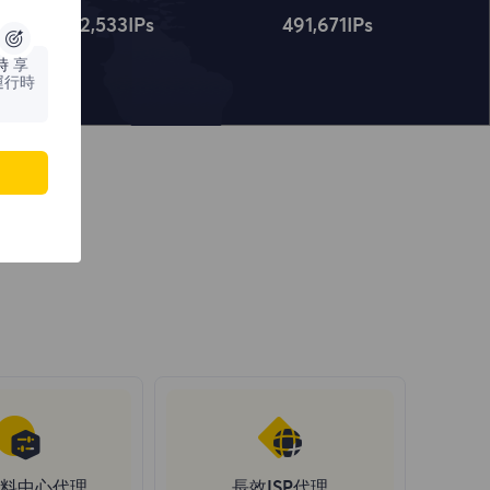
4,322,534
IPs
491,672
IPs
時
享
運行時
料中心代理
長效ISP代理