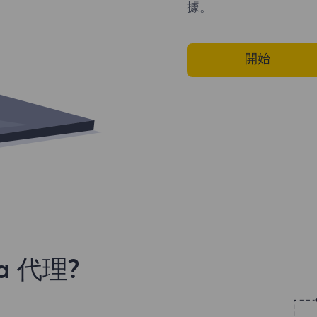
據。
開始
a 代理?