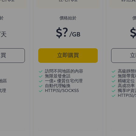
於
價格始於
$?
$
/天
/GB
購買
立即購買
立
訪問不同地區的內容
高級靜態I
無限並發會話
無限帶寬
地區
一億+ 優質住宅代理
精確定位
自動代理輪換
高成功率
代理
HTTP(S)/SOCKS5
獨享IP資
HTTP(S)