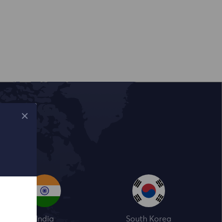
India
South Korea