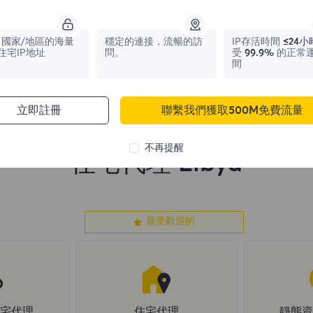
1,042,773
IPs
331,148
IPs
國家/地區的海量
穩定的連接，流暢的訪
IP存活時間
≤24小
住宅IP地址
問。
受
99.9%
的正常
間
立即註冊
聯繫我們獲取500M免費流量
不再提醒
住宅代理 Libya
最受歡迎的
住宅代理
住宅代理
靜態資