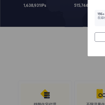
1,638,932
IPs
515,745
IPs
195+
在線
靜態住宅代理
不限流量