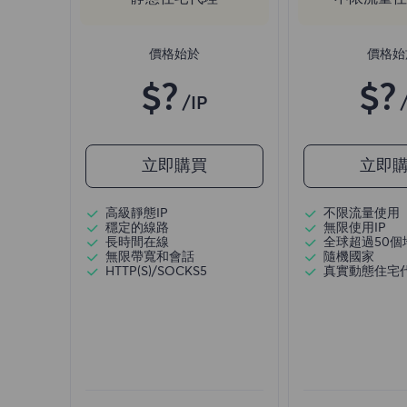
價格始於
價格始
$?
$?
/IP
立即購買
立即
高級靜態IP
不限流量使用
穩定的線路
無限使用IP
長時間在線
全球超過50個
無限帶寬和會話
隨機國家
HTTP(S)/SOCKS5
真實動態住宅