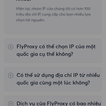
Hiện tại, nhóm IP của chúng tôi có hơn 100
triệu địa chỉ IP, cung cấp cho bạn nhiều lựa
chọn tài nguyên.
FlyProxy có thể chọn IP của một
quốc gia cụ thể không?
Vâng,
Ủy quyền dân cư luân phiên
cung cấp
lựa chọn IP cho 195 quốc gia/khu vực trên
Có thể sử dụng địa chỉ IP từ nhiều
toàn thế giới;
Proxy dân cư không giới hạn
không hỗ trợ việc lựa chọn proxy cho các
quốc gia cùng một lúc không?
quốc gia/khu vực được chỉ định;
Proxy dân
cư tĩnh
cung cấp proxy cho 36 proxy quốc gia
Có, bạn có thể sử dụng địa chỉ IP từ nhiều
và bạn có thể chọn quốc gia mong muốn tại
quốc gia cùng lúc, điều này rất hữu ích trong
Dịch vụ của FlyProxy có bao nhiêu
thời điểm mua.
những trường hợp bạn cần thực hiện tác vụ