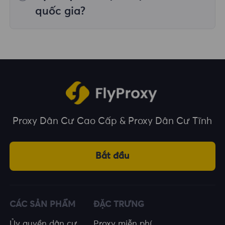
trên nhiều vị trí địa lý.
quốc gia?
Chúng tôi bao phủ hơn 195 quốc gia và vùng
lãnh thổ trên toàn thế giới, cung cấp cho bạn
nhiều lựa chọn về vị trí địa lý.
Proxy Dân Cư Cao Cấp & Proxy Dân Cư Tĩnh
Bắt đầu
CÁC SẢN PHẨM
ĐẶC TRƯNG
Ủy quyền dân cư
Proxy miễn phí