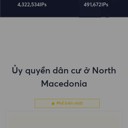
4,322,534
IPs
491,672
IPs
Ủy quyền dân cư ở North
Macedonia
Phổ biến nhất