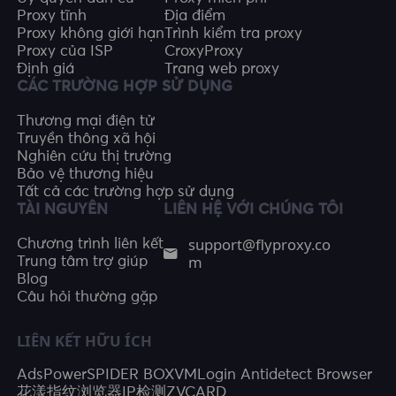
Proxy tĩnh
Địa điểm
Proxy không giới hạn
Trình kiểm tra proxy
Proxy của ISP
CroxyProxy
Định giá
Trang web proxy
CÁC TRƯỜNG HỢP SỬ DỤNG
Thương mại điện tử
Truyền thông xã hội
Nghiên cứu thị trường
Bảo vệ thương hiệu
Tất cả các trường hợp sử dụng
TÀI NGUYÊN
LIÊN HỆ VỚI CHÚNG TÔI
support@flyproxy.co
Chương trình liên kết
m
Trung tâm trợ giúp
Blog
Câu hỏi thường gặp
LIÊN KẾT HỮU ÍCH
AdsPower
SPIDER BOX
VMLogin Antidetect Browser
花漾指纹浏览器
IP检测
ZVCARD