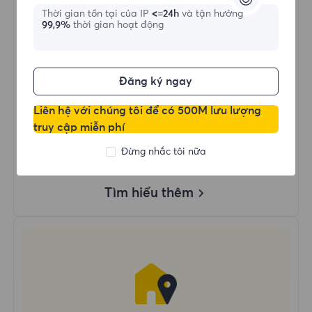
Thời gian tồn tại của IP
<=24h
và tận hưởng
99,9%
thời gian hoạt động
Mua ngay
Đăng ký ngay
Dùng Dữ Liệu Không Giới Hạn
Sử Dụng IP Không Giới Hạn
Liên hệ với chúng tôi để có 500M lưu lượng
Hơn 50 Vùng Trên Toàn Thế Giới
truy cập miễn phí
Quốc Gia Ngẫu Nhiên
Đừng nhắc tôi nữa
Proxy Dân Cư Động Thực
Tìm hiểu thêm