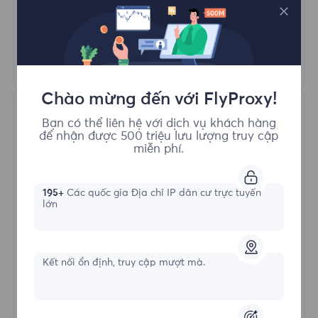
Quay Proxy Tự Động
HTTP(S)/SOCKS5
Tìm hiểu thêm
Chào mừng đến với FlyProxy!
Bạn có thể liên hệ với dịch vụ khách hàng
để nhận được 500 triệu lưu lượng truy cập
miễn phí.
195+
Các quốc gia Địa chỉ IP dân cư trực tuyến
Proxy Dân cư Không giới hạn
lớn
Hình thức bắt đầu
Kết nối ổn định, truy cập mượt mà.
$?
/Ngày