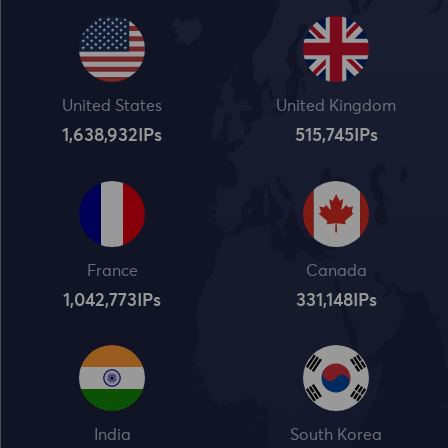
United States
United Kingdom
1,638,932
IPs
515,745
IPs
France
Canada
1,042,773
IPs
331,148
IPs
India
South Korea