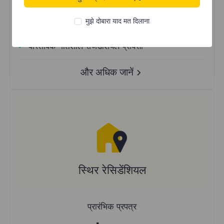
अनलिमिटेड IP उपयोग
दुनिया भर में 50 से अधिक क्षेत्र
मुझे दोबारा याद मत दिलाना
रैंडम देश
वास्तविक गतिशील रेजिडेंशियल प्रॉक्सी
और अधिक जानें
स्थिर रेसिडेंशियल
प्रारंभिक प्रपत्र