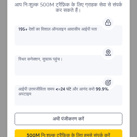
आप निःशुल्क 500M ट्रैफ़िक के लिए ग्राहक सेवा से संपर्क
कर सकते हैं।
195+
देशों का विशाल ऑनलाइन आवासीय आईपी पता
असीमित रेसिडेंशियल
स्थिर कनेक्शन, सुचारू पहुंच।
प्रारंभिक प्रपत्र
$?
/दिन
आईपी ​​उत्तरजीविता समय
<=24 घंटे
और आनंद करो
99.9%
अपटाइम
अभी खरीदें
अभी पंजीकरण करें
अनलिमिटेड उपयोग डेटा
500M निःशुल्क ट्रैफ़िक के लिए हमसे संपर्क करें