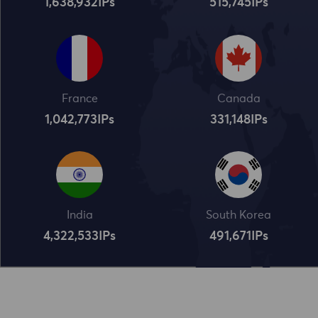
1,638,932
IPs
515,745
IPs
France
Canada
1,042,773
IPs
331,148
IPs
India
South Korea
4,322,534
IPs
491,672
IPs