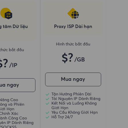
g tâm Dữ liệu
Proxy ISP Dài hạn
Hình thức bắt đầu
thức bắt đầu
$?
/GB
$?
/IP
Mua ngay
ua ngay
Tận Hưởng Phiên Dài
Tài Nguyên IP Dành Riêng
 Nâng Cao
Kết Nối và Luồng Không
ông và Phiên
Giới Hạn
iới Hạn
Yêu Cầu Không Giới Hạn
 Chính Xác
Hỗ Trợ 24/7
hành Công Cao
yên IP Dành Riêng
)/SOCKS5