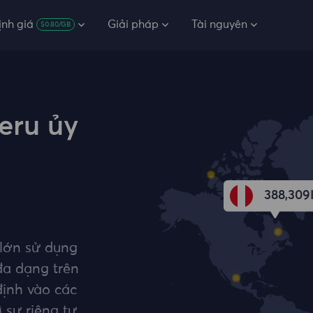
ịnh giá
Giải pháp
Tài nguyên
$0.80/GB
eru ủy
388,309
 lớn sử dụng
 đa dạng trên
định vào các
 sự riêng tư