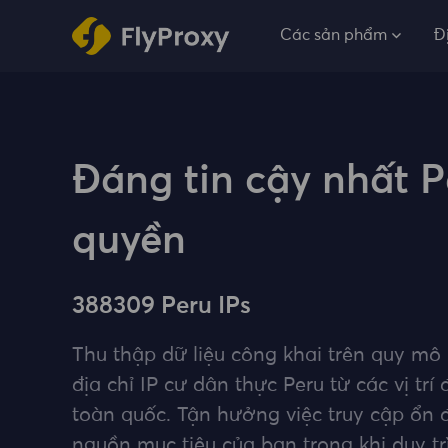
Các sản phẩm
Đ
Đáng tin cậy nhất P
quyền
388309 Peru IPs
Thu thập dữ liệu công khai trên quy mô
địa chỉ IP cư dân thực Peru từ các vị trí
toàn quốc. Tận hưởng việc truy cập ổn 
nguồn mục tiêu của bạn trong khi duy trì