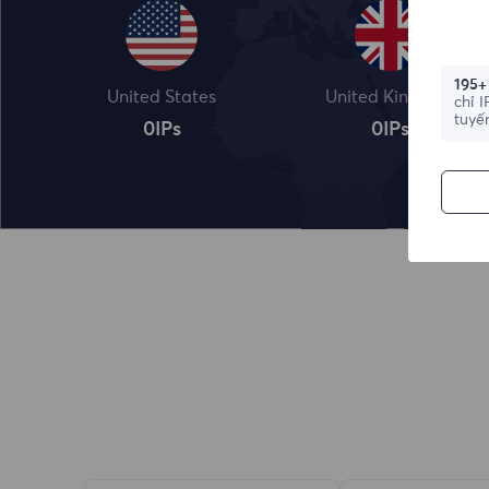
195+
United States
United Kingdom
chỉ 
tuyế
0
IPs
0
IPs