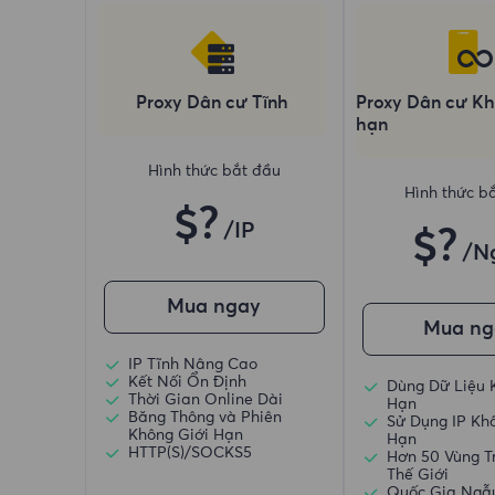
Proxy Dân cư Tĩnh
Proxy Dân cư Kh
hạn
Hình thức bắt đầu
Hình thức b
$?
/IP
$?
/N
Mua ngay
Mua ng
IP Tĩnh Nâng Cao
Kết Nối Ổn Định
Dùng Dữ Liệu 
Thời Gian Online Dài
Hạn
Băng Thông và Phiên
Sử Dụng IP Kh
Không Giới Hạn
Hạn
HTTP(S)/SOCKS5
Hơn 50 Vùng T
Thế Giới
Quốc Gia Ngẫ