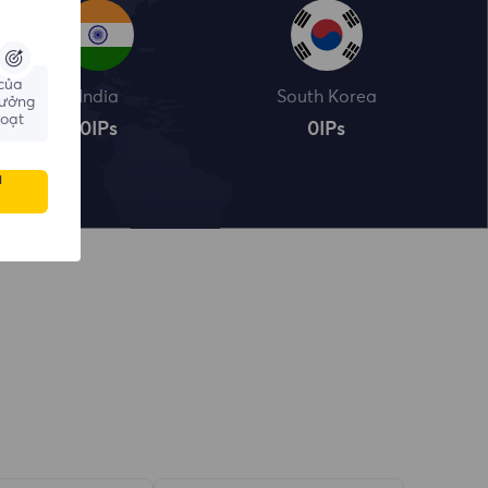
 của
India
South Korea
hưởng
hoạt
0
IPs
0
IPs
u