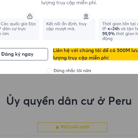
lượng truy cập miễn phí.
Các quốc gia Địa
Kết nối ổn định, truy
Thời gian tồn tại
France
Canada
IP dân cư trực
cập mượt mà.
IP
<=24h
và tận 
n lớn
99,9%
thời gian 
0
IPs
0
IPs
động
Liên hệ với chúng tôi để có 500M lư
Đăng ký ngay
lượng truy cập miễn phí
Đừng nhắc tôi nữa
Ủy quyền dân cư ở Peru
Phổ biến nhất