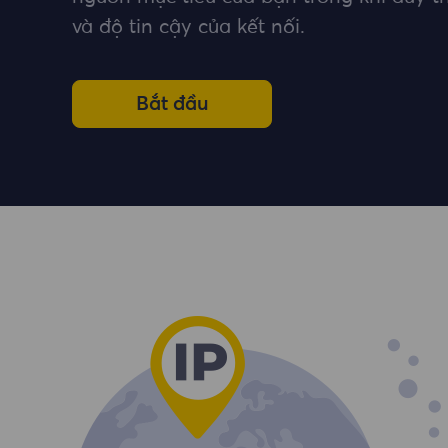
và độ tin cậy của kết nối.
Bắt đầu