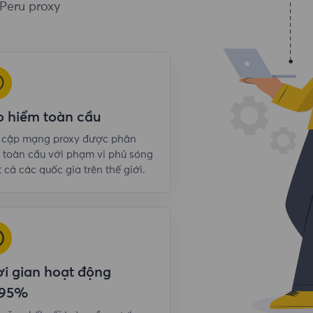
 Peru proxy
o hiểm toàn cầu
y cập mạng proxy được phân
 toàn cầu với phạm vi phủ sóng
t cả các quốc gia trên thế giới.
i gian hoạt động
,95%