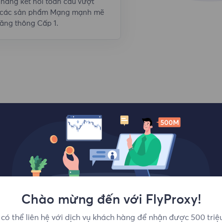
năng kết nối toàn cầu vượt
i, các sản phẩm Mạng mạnh mẽ
ăng thông Cấp 1.
Vị trí hàng đầu
Chào mừng đến với FlyProxy!
có thể liên hệ với dịch vụ khách hàng để nhận được 500 triệ