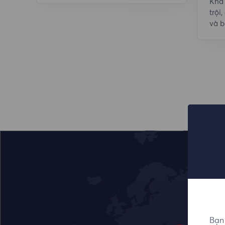
Khả 
trộ
và b
Bạn 