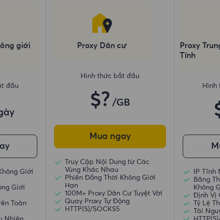
ông giới
Proxy Dân cư
Proxy Trun
Tĩnh
Hình thức bắt đầu
ắt đầu
Hình 
$?
/GB
gày
Mua ngay
ay
M
Truy Cập Nội Dung từ Các
Vùng Khác Nhau
Không Giới
IP Tĩnh
Phiên Đồng Thời Không Giới
Băng Th
Hạn
ông Giới
Không G
100M+ Proxy Dân Cư Tuyệt Vời
Định Vị
Quay Proxy Tự Động
rên Toàn
Tỷ Lệ T
HTTP(S)/SOCKS5
Tài Ngu
u Nhiên
HTTP(S