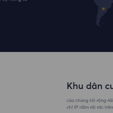
Khu dân cư
của chúng tôi rộng rã
chỉ IP nằm rải rác tr