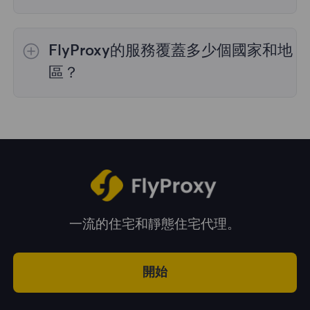
是的，您可以同時使用來自多個國家的IP地址，
這對於需要跨多個地理位置執行任務的情況非常
FlyProxy的服務覆蓋多少個國家和地
有用。您可以在管理面板中自由選擇和切換不同
國家的IP地址。
區？
我們的服務覆蓋全球195多個國家和地區，爲您
提供廣泛的地理位置選擇。
一流的住宅和靜態住宅代理。
開始