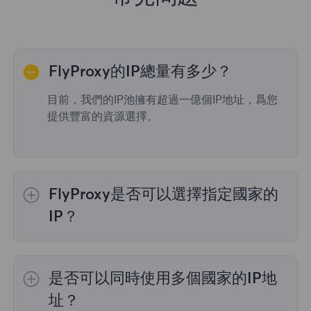
FlyProxy的IP總量有多少？
目前，我們的IP池擁有超過一億個IP地址，爲您
提供豐富的資源選擇。
FlyProxy是否可以選擇指定國家的
IP？
是的，
動態住宅代理
提供全球195個國家/地區
的IP選擇；
不限流量套餐
不支持指定國家/地區
是否可以同時使用多個國家的IP地
的代理選擇；
靜態住宅代理
提供36個國家的代
理，購買時您可以選擇所需的國家。
址？