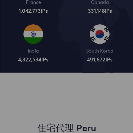
France
Canada
1,042,773
IPs
331,148
IPs
India
South Korea
4,322,534
IPs
491,672
IPs
住宅代理 Peru