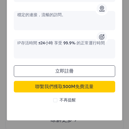
價格始於
穩定的連接，流暢的訪問。
$?
/天
IP存活時間
≤24小時
享受
99.9%
的正常運行時間
立即購買
立即註冊
不限流量使用
無限使用IP
聯繫我們獲取500M免費流量
全球超過50個地區
隨機國家
不再提醒
真實動態住宅代理
瞭解更多