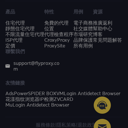
產品
特性
用例
資源
住宅代理
免費的代理
電子商務
推廣返利
靜態住宅代理
位置
社交媒體
幫助中心
不限流量住宅代理
代理檢查程序
市場研究
博客
ISP代理
CroxyProxy
品牌保護
常見問題解答
定價
ProxySite
所有用例
聯繫我們
support@flyproxy.co
m
友情鏈接
AdsPower
SPIDER BOX
VMLogin Antidetect Browser
花漾指纹浏览器
IP检测
ZVCARD
MuLogin Antidetect Browser
服務條款
|
隱私策略
|
退款政策