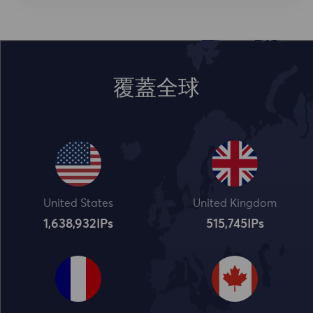
覆蓋全球
United States
United Kingdom
1,638,932
IPs
515,745
IPs