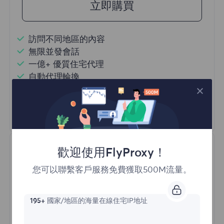
立即購買
訪問不同地區的內容
無限並發會話
一億+ 優質住宅代理
自動代理輪換
HTTP(S)/SOCKS5
瞭解更多
歡迎使用FlyProxy！
您可以聯繫客戶服務免費獲取500M流量。
195+
國家/地區的海量在線住宅IP地址
不限流量住宅代理