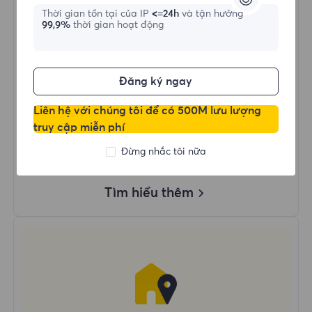
Thời gian tồn tại của IP
<=24h
và tận hưởng
99,9%
thời gian hoạt động
Mua ngay
Đăng ký ngay
Dùng Dữ Liệu Không Giới Hạn
Sử Dụng IP Không Giới Hạn
Liên hệ với chúng tôi để có 500M lưu lượng
Hơn 50 Vùng Trên Toàn Thế Giới
truy cập miễn phí
Quốc Gia Ngẫu Nhiên
Đừng nhắc tôi nữa
Proxy Dân Cư Động Thực
Tìm hiểu thêm