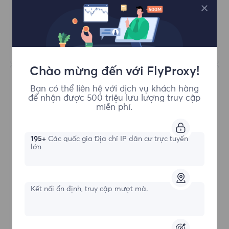
Quay Proxy Tự Động
HTTP(S)/SOCKS5
Tìm hiểu thêm
Chào mừng đến với FlyProxy!
Bạn có thể liên hệ với dịch vụ khách hàng
để nhận được 500 triệu lưu lượng truy cập
miễn phí.
195+
Các quốc gia Địa chỉ IP dân cư trực tuyến
Proxy Dân cư Không giới hạn
lớn
Hình thức bắt đầu
Kết nối ổn định, truy cập mượt mà.
$?
/Ngày