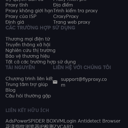
Proxy tĩnh
Địa điểm
Proxy không giới hạn
Trình kiểm tra proxy
Proxy của ISP
CroxyProxy
Định giá
Trang web proxy
CÁC TRƯỜNG HỢP SỬ DỤNG
Thương mại điện tử
Truyền thông xã hội
Nghiên cứu thị trường
Bảo vệ thương hiệu
Tất cả các trường hợp sử dụng
TÀI NGUYÊN
LIÊN HỆ VỚI CHÚNG TÔI
support@flyproxy.co
Chương trình liên kết
m
Trung tâm trợ giúp
Blog
Câu hỏi thường gặp
LIÊN KẾT HỮU ÍCH
AdsPower
SPIDER BOX
VMLogin Antidetect Browser
花漾指纹浏览器
IP检测
ZVCARD