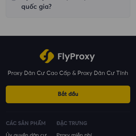
trên nhiều vị trí địa lý.
quốc gia?
Chúng tôi bao phủ hơn 195 quốc gia và vùng
lãnh thổ trên toàn thế giới, cung cấp cho bạn
nhiều lựa chọn về vị trí địa lý.
Proxy Dân Cư Cao Cấp & Proxy Dân Cư Tĩnh
Bắt đầu
CÁC SẢN PHẨM
ĐẶC TRƯNG
Ủy quyền dân cư
Proxy miễn phí