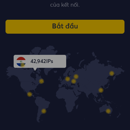
của kết nối.
Bắt đầu
42,943
IPs