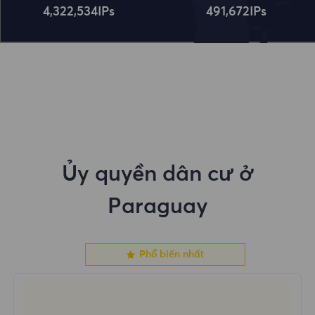
4,322,534
IPs
491,672
IPs
Ủy quyền dân cư ở
Paraguay
Phổ biến nhất