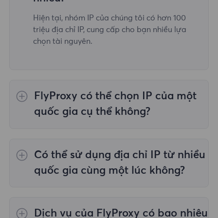
Hiện tại, nhóm IP của chúng tôi có hơn 100
triệu địa chỉ IP, cung cấp cho bạn nhiều lựa
chọn tài nguyên.
FlyProxy có thể chọn IP của một
quốc gia cụ thể không?
Vâng,
Ủy quyền dân cư luân phiên
cung cấp
lựa chọn IP cho 195 quốc gia/khu vực trên
Có thể sử dụng địa chỉ IP từ nhiều
toàn thế giới;
Proxy dân cư không giới hạn
không hỗ trợ việc lựa chọn proxy cho các
quốc gia cùng một lúc không?
quốc gia/khu vực được chỉ định;
Proxy dân
cư tĩnh
cung cấp proxy cho 36 proxy quốc gia
Có, bạn có thể sử dụng địa chỉ IP từ nhiều
và bạn có thể chọn quốc gia mong muốn tại
quốc gia cùng lúc, điều này rất hữu ích trong
Dịch vụ của FlyProxy có bao nhiêu
thời điểm mua.
những trường hợp bạn cần thực hiện tác vụ