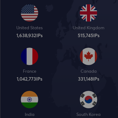
United States
United Kingdom
1,638,932
IPs
515,745
IPs
France
Canada
1,042,773
IPs
331,148
IPs
India
South Korea