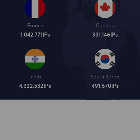
France
Canada
1,042,773
IPs
331,148
IPs
India
South Korea
4,322,534
IPs
491,672
IPs