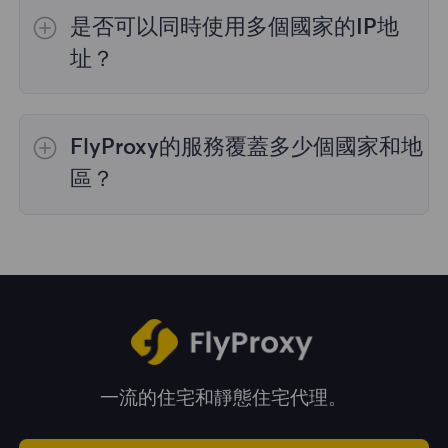
的IP選擇；
不限流量套餐
不支持指定國家/地區
是否可以同時使用多個國家的IP地
的代理選擇；
靜態住宅代理
提供36個國家的代
理，購買時您可以選擇所需的國家。
址？
是的，您可以同時使用來自多個國家的IP地址，
這對於需要跨多個地理位置執行任務的情況非常
FlyProxy的服務覆蓋多少個國家和地
有用。您可以在管理面板中自由選擇和切換不同
國家的IP地址。
區？
我們的服務覆蓋全球195多個國家和地區，爲您
提供廣泛的地理位置選擇。
一流的住宅和靜態住宅代理。