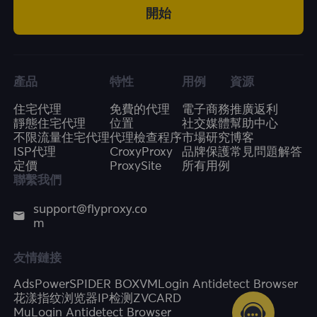
開始
產品
特性
用例
資源
住宅代理
免費的代理
電子商務
推廣返利
靜態住宅代理
位置
社交媒體
幫助中心
不限流量住宅代理
代理檢查程序
市場研究
博客
ISP代理
CroxyProxy
品牌保護
常見問題解答
定價
ProxySite
所有用例
聯繫我們
support@flyproxy.co
m
友情鏈接
AdsPower
SPIDER BOX
VMLogin Antidetect Browser
花漾指纹浏览器
IP检测
ZVCARD
MuLogin Antidetect Browser