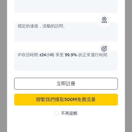
不限流量住宅代理
穩定的連接，流暢的訪問。
價格始於
$?
/天
IP存活時間
≤24小時
享受
99.9%
的正常運行時間
立即購買
立即註冊
聯繫我們獲取500M免費流量
不限流量使用
無限使用IP
不再提醒
全球超過50個地區
隨機國家
真實動態住宅代理