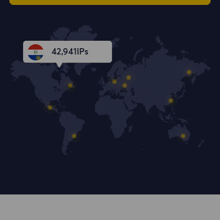
42,943
IPs