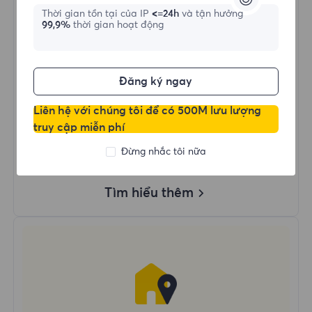
Thời gian tồn tại của IP
<=24h
và tận hưởng
99,9%
thời gian hoạt động
Mua ngay
Đăng ký ngay
Dùng Dữ Liệu Không Giới Hạn
Sử Dụng IP Không Giới Hạn
Liên hệ với chúng tôi để có 500M lưu lượng
Hơn 50 Vùng Trên Toàn Thế Giới
truy cập miễn phí
Quốc Gia Ngẫu Nhiên
Đừng nhắc tôi nữa
Proxy Dân Cư Động Thực
Tìm hiểu thêm