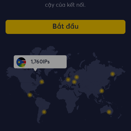
cậy của kết nối.
Bắt đầu
1,761
IPs