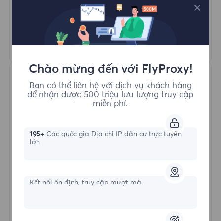
Quay Proxy Tự Động
HTTP(S)/SOCKS5
Tìm hiểu thêm
Chào mừng đến với FlyProxy!
Bạn có thể liên hệ với dịch vụ khách hàng
để nhận được 500 triệu lưu lượng truy cập
miễn phí.
195+
Các quốc gia Địa chỉ IP dân cư trực tuyến
Proxy Dân cư Không giới hạn
lớn
Hình thức bắt đầu
Kết nối ổn định, truy cập mượt mà.
$?
/Ngày