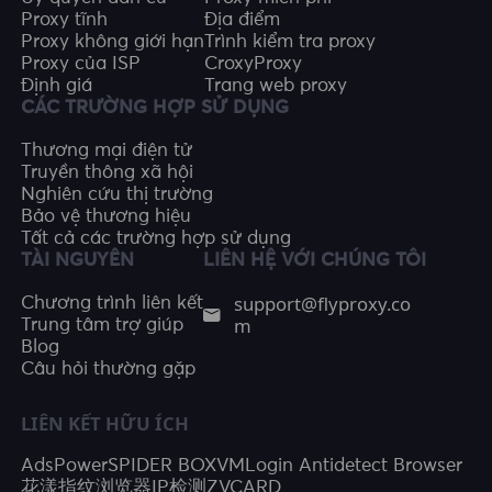
Proxy tĩnh
Địa điểm
Proxy không giới hạn
Trình kiểm tra proxy
Proxy của ISP
CroxyProxy
Định giá
Trang web proxy
CÁC TRƯỜNG HỢP SỬ DỤNG
Thương mại điện tử
Truyền thông xã hội
Nghiên cứu thị trường
Bảo vệ thương hiệu
Tất cả các trường hợp sử dụng
TÀI NGUYÊN
LIÊN HỆ VỚI CHÚNG TÔI
support@flyproxy.co
Chương trình liên kết
m
Trung tâm trợ giúp
Blog
Câu hỏi thường gặp
LIÊN KẾT HỮU ÍCH
AdsPower
SPIDER BOX
VMLogin Antidetect Browser
花漾指纹浏览器
IP检测
ZVCARD