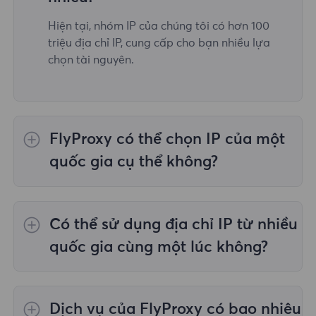
Hiện tại, nhóm IP của chúng tôi có hơn 100
triệu địa chỉ IP, cung cấp cho bạn nhiều lựa
chọn tài nguyên.
FlyProxy có thể chọn IP của một
quốc gia cụ thể không?
Vâng,
Ủy quyền dân cư luân phiên
cung cấp
lựa chọn IP cho 195 quốc gia/khu vực trên
Có thể sử dụng địa chỉ IP từ nhiều
toàn thế giới;
Proxy dân cư không giới hạn
không hỗ trợ việc lựa chọn proxy cho các
quốc gia cùng một lúc không?
quốc gia/khu vực được chỉ định;
Proxy dân
cư tĩnh
cung cấp proxy cho 36 proxy quốc gia
Có, bạn có thể sử dụng địa chỉ IP từ nhiều
và bạn có thể chọn quốc gia mong muốn tại
quốc gia cùng lúc, điều này rất hữu ích trong
Dịch vụ của FlyProxy có bao nhiêu
thời điểm mua.
những trường hợp bạn cần thực hiện tác vụ