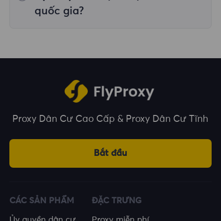
trên nhiều vị trí địa lý.
quốc gia?
Chúng tôi bao phủ hơn 195 quốc gia và vùng
lãnh thổ trên toàn thế giới, cung cấp cho bạn
nhiều lựa chọn về vị trí địa lý.
Proxy Dân Cư Cao Cấp & Proxy Dân Cư Tĩnh
Bắt đầu
CÁC SẢN PHẨM
ĐẶC TRƯNG
Ủy quyền dân cư
Proxy miễn phí