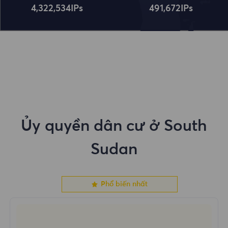
4,322,534
IPs
491,672
IPs
Ủy quyền dân cư ở South
Sudan
Phổ biến nhất