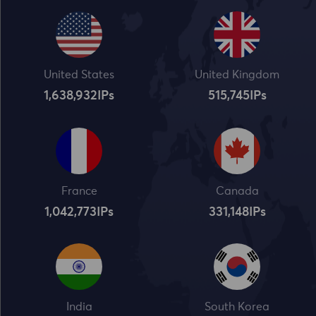
United States
United Kingdom
1,638,932
IPs
515,745
IPs
France
Canada
1,042,773
IPs
331,148
IPs
India
South Korea