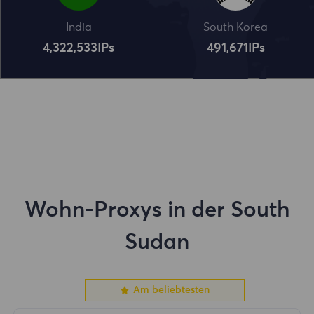
India
South Korea
4,322,534
IPs
491,672
IPs
Wohn-Proxys in der South
Sudan
Am beliebtesten