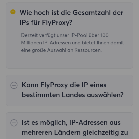
Wie hoch ist die Gesamtzahl der
IPs für FlyProxy?
Derzeit verfügt unser IP-Pool über 100
Millionen IP-Adressen und bietet Ihnen damit
eine große Auswahl an Ressourcen.
Kann FlyProxy die IP eines
bestimmten Landes auswählen?
Ja, das
Rotierende Wohn-Proxys
Bereitstellung von IP-Auswahl für 195
Ist es möglich, IP-Adressen aus
Länder/Regionen weltweit;
Unbegrenzte
Wohn-Proxys
unterstützt nicht die Auswahl
mehreren Ländern gleichzeitig zu
von Proxys für bestimmte Länder/Regionen;