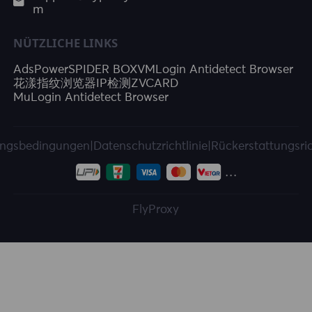
m
NÜTZLICHE LINKS
AdsPower
SPIDER BOX
VMLogin Antidetect Browser
花漾指纹浏览器
IP检测
ZVCARD
MuLogin Antidetect Browser
ngsbedingungen
|
Datenschutzrichtlinie
|
Rückerstattungsric
FlyProxy