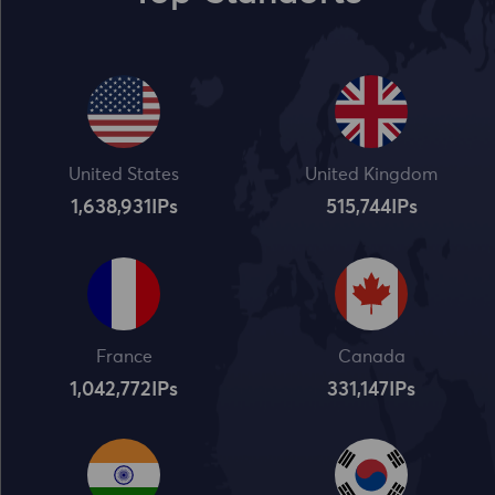
United States
United Kingdom
1,638,932
IPs
515,745
IPs
France
Canada
1,042,773
IPs
331,148
IPs