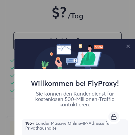
$?
/Tag
Jetzt kaufen
Unbegrenzte Nutzung von Datenverkehr
Unbegrenzte Nutzung von IP-Adressen
Mehr als 50 Regionen weltweit
Willkommen bei FlyProxy!
Zufälliges Land
Echte dynamische Wohnsitz-Proxy
Sie können den Kundendienst für
kostenlosen 500-Millionen-Traffic
kontaktieren.
Erfahren Sie mehr
195+
Länder Massive Online-IP-Adresse für
Privathaushalte