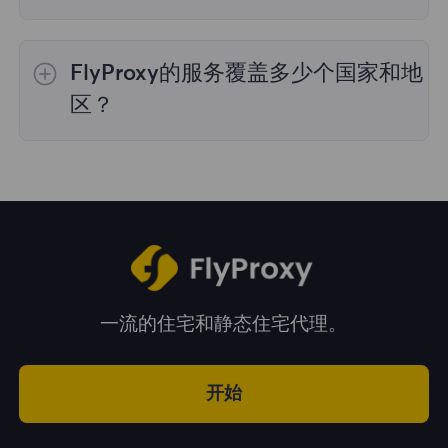
是的，您可以同时使用来自多个国家的IP地址，
这对于需要跨多个地理位置执行任务的情况非常
FlyProxy的服务覆盖多少个国家和地
有用。您可以在管理面板中自由选择和切换不同
国家的IP地址。
区？
我们的服务覆盖全球195多个国家和地区，为您
提供广泛的地理位置选择。
一流的住宅和静态住宅代理。
开始