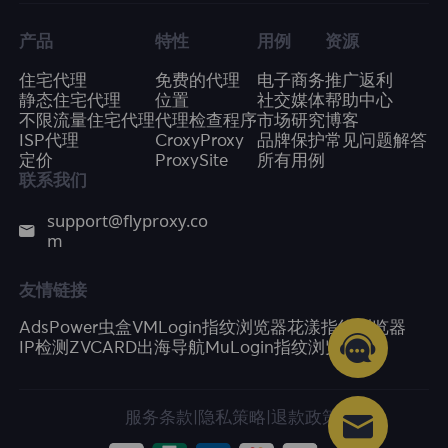
产品
特性
用例
资源
住宅代理
免费的代理
电子商务
推广返利
静态住宅代理
位置
社交媒体
帮助中心
不限流量住宅代理
代理检查程序
市场研究
博客
ISP代理
CroxyProxy
品牌保护
常见问题解答
定价
ProxySite
所有用例
联系我们
support@flyproxy.co
m
友情链接
AdsPower
虫盒
VMLogin指纹浏览器
花漾指纹浏览器
IP检测
ZVCARD出海导航
MuLogin指纹浏览器
服务条款
|
隐私策略
|
退款政策