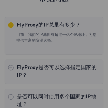
FlyProxy的IP总量有多少？
目前，我们的IP池拥有超过一亿个IP地址，为您
提供丰富的资源选择。
FlyProxy是否可以选择指定国家的
IP？
是的，
动态住宅代理
提供全球195个国家/地区
的IP选择；
不限流量套餐
不支持指定国家/地区
是否可以同时使用多个国家的IP地
的代理选择；
静态住宅代理
提供36个国家的代
理，购买时您可以选择所需的国家。
址？