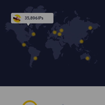
35,897
IPs