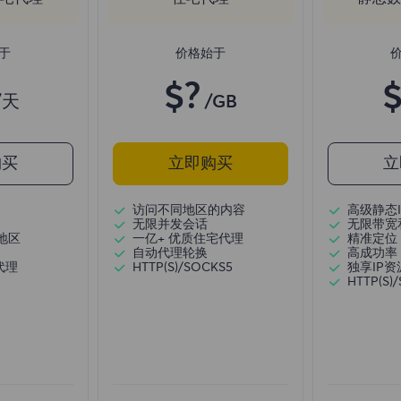
于
价格始于
$?
$
/天
/GB
购买
立即购买
立
访问不同地区的内容
高级静态I
无限并发会话
无限带宽
地区
一亿+ 优质住宅代理
精准定位
自动代理轮换
高成功率
代理
HTTP(S)/SOCKS5
独享IP资
HTTP(S)