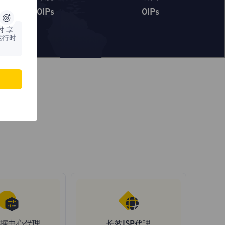
0
IPs
0
IPs
时
享
运行时
据中心代理
长效ISP代理