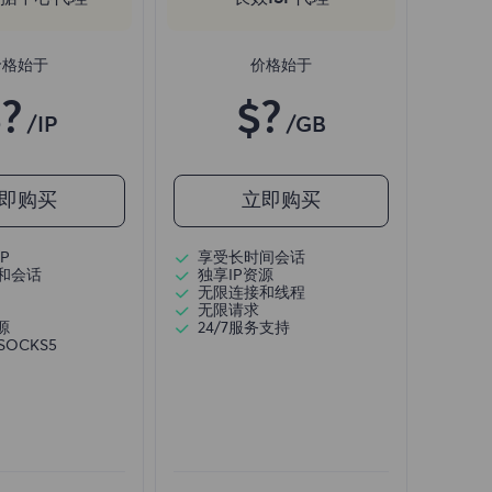
价格始于
价格始于
?
$?
/IP
/GB
即购买
立即购买
P
享受长时间会话
和会话
独享IP资源
无限连接和线程
无限请求
源
24/7服务支持
/SOCKS5