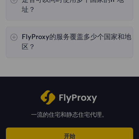
理，购买时您可以选择所需的国家。
址？
是的，您可以同时使用来自多个国家的IP地址，
这对于需要跨多个地理位置执行任务的情况非常
FlyProxy的服务覆盖多少个国家和地
有用。您可以在管理面板中自由选择和切换不同
国家的IP地址。
区？
我们的服务覆盖全球195多个国家和地区，为您
提供广泛的地理位置选择。
一流的住宅和静态住宅代理。
开始