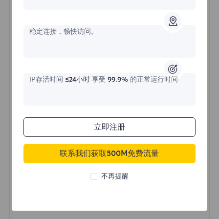
不限流量住宅代理
稳定连接，畅快访问。
价格始于
$?
/天
IP存活时间
≤24小时
享受
99.9%
的正常运行时间
立即购买
立即注册
不限流量使用
联系我们获取500M免费流量
无限使用IP
全球超过50个地区
不再提醒
随机国家
真实动态住宅代理