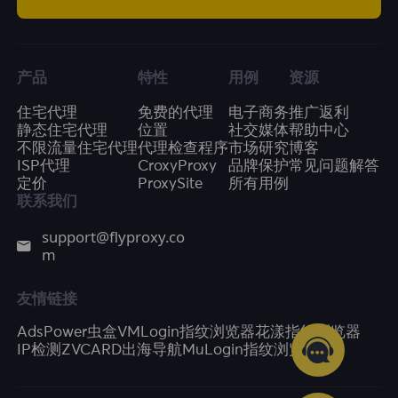
产品
特性
用例
资源
住宅代理
免费的代理
电子商务
推广返利
静态住宅代理
位置
社交媒体
帮助中心
不限流量住宅代理
代理检查程序
市场研究
博客
ISP代理
CroxyProxy
品牌保护
常见问题解答
定价
ProxySite
所有用例
联系我们
support@flyproxy.co
m
友情链接
AdsPower
虫盒
VMLogin指纹浏览器
花漾指纹浏览器
IP检测
ZVCARD出海导航
MuLogin指纹浏览器