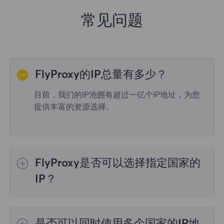
常见问题
FlyProxy的IP总量有多少？
目前，我们的IP池拥有超过一亿个IP地址，为您
提供丰富的资源选择。
FlyProxy是否可以选择指定国家的
IP？
是的，
动态住宅代理
提供全球195个国家/地区
的IP选择；
不限流量套餐
不支持指定国家/地区
是否可以同时使用多个国家的IP地
的代理选择；
静态住宅代理
提供36个国家的代