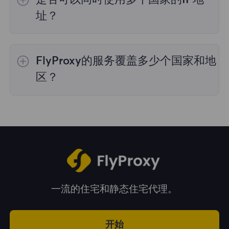
理，购买时您可以选择所需的国家。
址？
是的，您可以同时使用来自多个国家的IP地址，
这对于需要跨多个地理位置执行任务的情况非常
FlyProxy的服务覆盖多少个国家和地
有用。您可以在管理面板中自由选择和切换不同
国家的IP地址。
区？
我们的服务覆盖全球195多个国家和地区，为您
提供广泛的地理位置选择。
一流的住宅和静态住宅代理。
开始