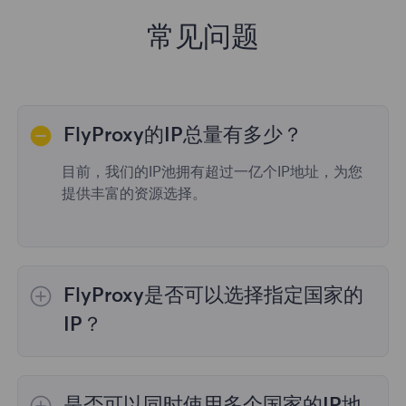
常见问题
FlyProxy的IP总量有多少？
目前，我们的IP池拥有超过一亿个IP地址，为您
提供丰富的资源选择。
FlyProxy是否可以选择指定国家的
IP？
是的，
动态住宅代理
提供全球195个国家/地区
的IP选择；
不限流量套餐
不支持指定国家/地区
是否可以同时使用多个国家的IP地
的代理选择；
静态住宅代理
提供36个国家的代