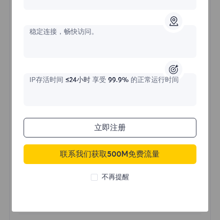
不限流量住宅代理
稳定连接，畅快访问。
价格始于
$?
/天
IP存活时间
≤24小时
享受
99.9%
的正常运行时间
立即购买
立即注册
不限流量使用
联系我们获取500M免费流量
无限使用IP
全球超过50个地区
不再提醒
随机国家
真实动态住宅代理