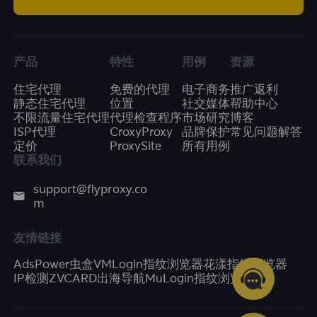
产品
特性
用例
资源
住宅代理
免费的代理
电子商务
推广返利
静态住宅代理
位置
社交媒体
帮助中心
不限流量住宅代理
代理检查程序
市场研究
博客
ISP代理
CroxyProxy
品牌保护
常见问题解答
定价
ProxySite
所有用例
联系我们
support@flyproxy.co
m
友情链接
AdsPower
虫盒
VMLogin指纹浏览器
花漾指纹浏览器
IP检测
ZVCARD出海导航
MuLogin指纹浏览器