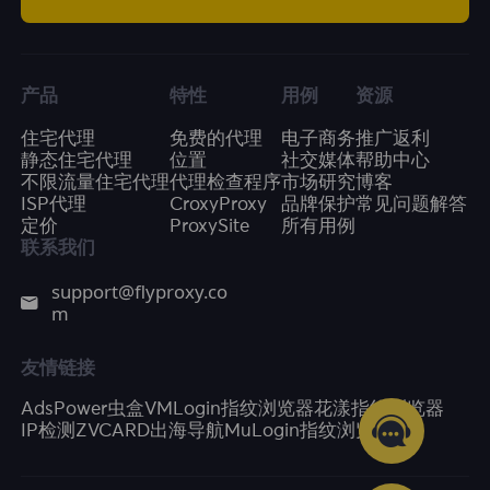
产品
特性
用例
资源
住宅代理
免费的代理
电子商务
推广返利
静态住宅代理
位置
社交媒体
帮助中心
不限流量住宅代理
代理检查程序
市场研究
博客
ISP代理
CroxyProxy
品牌保护
常见问题解答
定价
ProxySite
所有用例
联系我们
support@flyproxy.co
m
友情链接
AdsPower
虫盒
VMLogin指纹浏览器
花漾指纹浏览器
IP检测
ZVCARD出海导航
MuLogin指纹浏览器