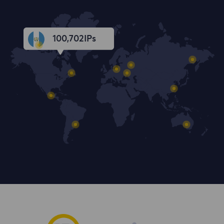
100,703
IPs