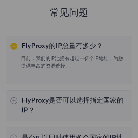
常见问题
FlyProxy的IP总量有多少？
目前，我们的IP池拥有超过一亿个IP地址，为您
提供丰富的资源选择。
FlyProxy是否可以选择指定国家的
IP？
是的，
动态住宅代理
提供全球195个国家/地区
的IP选择；
不限流量套餐
不支持指定国家/地区
是否可以同时使用多个国家的IP地
的代理选择；
静态住宅代理
提供36个国家的代