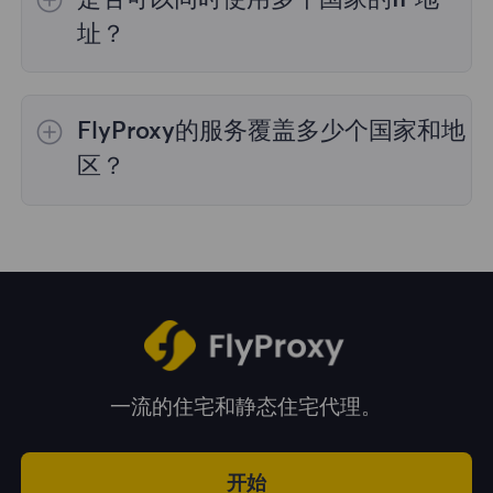
理，购买时您可以选择所需的国家。
址？
是的，您可以同时使用来自多个国家的IP地址，
这对于需要跨多个地理位置执行任务的情况非常
FlyProxy的服务覆盖多少个国家和地
有用。您可以在管理面板中自由选择和切换不同
国家的IP地址。
区？
我们的服务覆盖全球195多个国家和地区，为您
提供广泛的地理位置选择。
一流的住宅和静态住宅代理。
开始