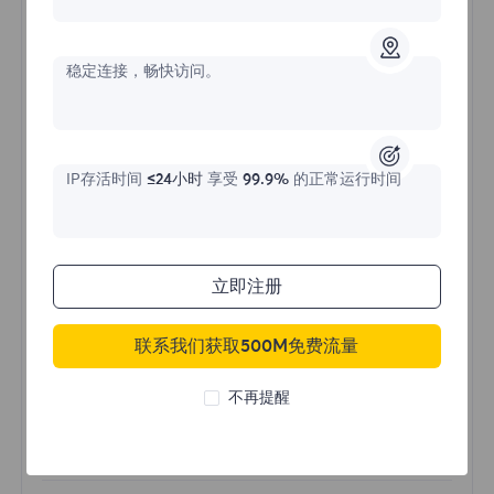
不限流量住宅代理
稳定连接，畅快访问。
价格始于
$?
/天
IP存活时间
≤24小时
享受
99.9%
的正常运行时间
立即购买
立即注册
不限流量使用
联系我们获取500M免费流量
无限使用IP
全球超过50个地区
不再提醒
随机国家
真实动态住宅代理