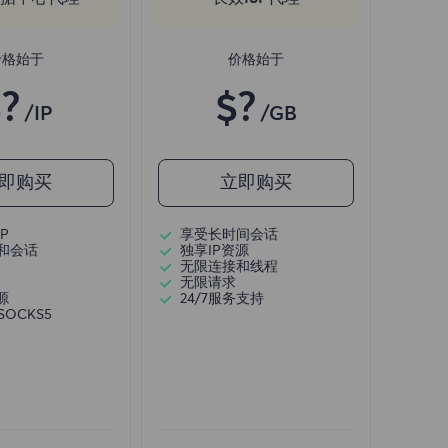
价格始于
价格始于
?
$?
/IP
/GB
即购买
立即购买
P
享受长时间会话
和会话
独享IP资源
无限连接和线程
无限请求
源
24/7服务支持
/SOCKS5