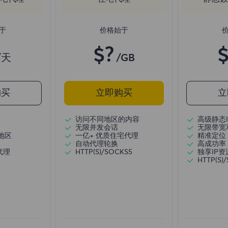
于
价格始于
$?
$
/天
/GB
购买
立即购买
立
访问不同地区的内容
高级静态I
无限并发会话
无限带宽
地区
一亿+ 优质住宅代理
精准定位
自动代理轮换
高成功率
代理
HTTP(S)/SOCKS5
独享IP资
HTTP(S)