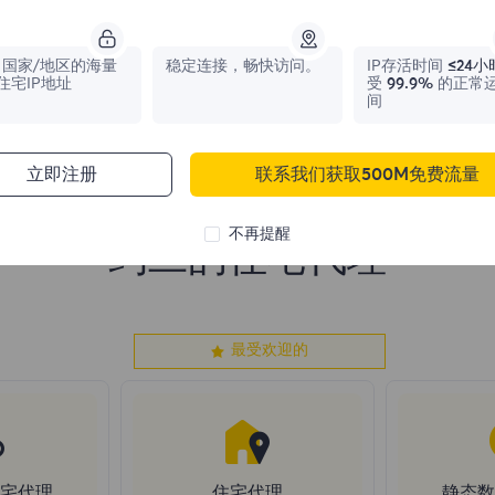
1,042,773
IPs
331,148
IPs
国家/地区的海量
稳定连接，畅快访问。
IP存活时间
≤24小
住宅IP地址
受
99.9%
的正常
间
立即注册
联系我们获取500M免费流量
不再提醒
约旦的住宅代理
最受欢迎的
住宅代理
住宅代理
静态数