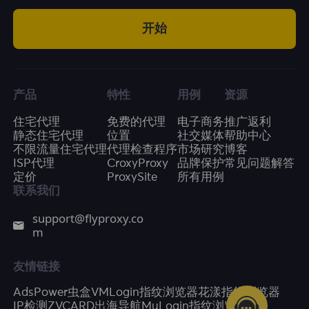
开始
产品
特性
用例
资源
住宅代理
免费的代理
电子商务
推广返利
静态住宅代理
位置
社交媒体
帮助中心
不限流量住宅代理
代理检查程序
市场研究
博客
ISP代理
CroxyProxy
品牌保护
常见问题解答
定价
ProxySite
所有用例
联系我们
support@flyproxy.co
m
友情链接
AdsPower
虫盒
VMLogin指纹浏览器
花漾指纹浏览器
IP检测
ZVCARD出海导航
MuLogin指纹浏览器