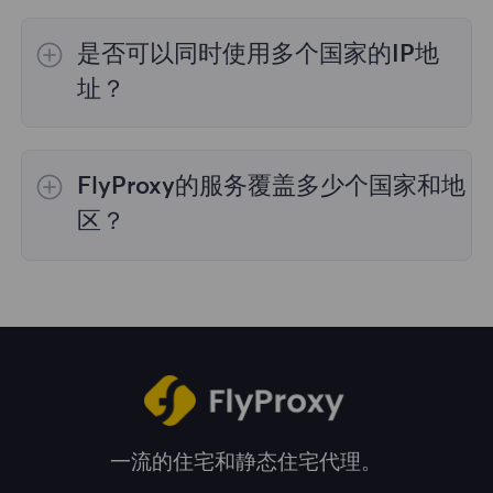
是的，
动态住宅代理
提供全球195个国家/地区
的IP选择；
不限流量套餐
不支持指定国家/地区
是否可以同时使用多个国家的IP地
的代理选择；
静态住宅代理
提供36个国家的代
理，购买时您可以选择所需的国家。
址？
是的，您可以同时使用来自多个国家的IP地址，
这对于需要跨多个地理位置执行任务的情况非常
FlyProxy的服务覆盖多少个国家和地
有用。您可以在管理面板中自由选择和切换不同
国家的IP地址。
区？
我们的服务覆盖全球195多个国家和地区，为您
提供广泛的地理位置选择。
一流的住宅和静态住宅代理。