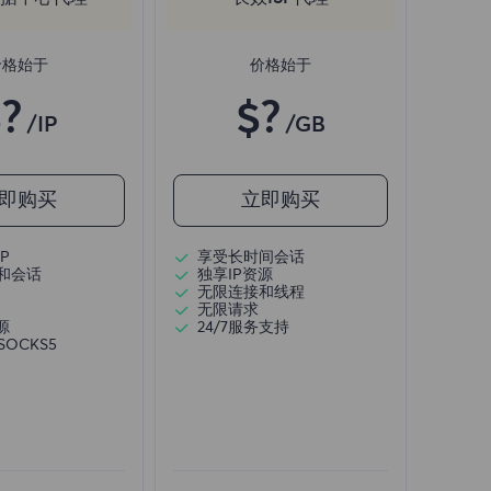
价格始于
价格始于
?
$?
/IP
/GB
即购买
立即购买
P
享受长时间会话
和会话
独享IP资源
无限连接和线程
无限请求
源
24/7服务支持
/SOCKS5