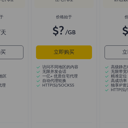
于
价格始于
$?
$
/天
/GB
购买
立即购买
立
访问不同地区的内容
高级静态I
无限并发会话
无限带宽
地区
一亿+ 优质住宅代理
精准定位
自动代理轮换
高成功率
代理
HTTP(S)/SOCKS5
独享IP资
HTTP(S)