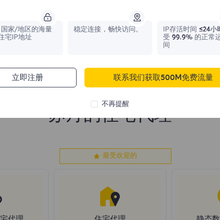
1,042,773
IPs
331,148
IPs
国家/地区的海量
稳定连接，畅快访问。
IP存活时间
≤24小
住宅IP地址
受
99.9%
的正常
间
立即注册
联系我们获取500M免费流量
不再提醒
苏丹的住宅代理
最受欢迎的
住宅代理
住宅代理
静态数