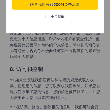
时报告，按照国家网络安全事件的相关规定，以发送
联系我们获取500M免费流量
邮件、推送通知、公告等形式通知您。并为您提供安
全建议。
不再提醒
7.2 为保障您的信息安全，我们也希望您能加强自我
保护意识。我们只在FlyProxy中导致您的个人信息泄
露范围，因此请您妥善保管您的账号和密码信息，避
免您的个人信息泄露。FlyProxy账户有安全保护，但
你也需要妥善保护自己的个人信息，除非你判断你认
为有必要，否则你不会向任何第三方提供你的账户密
码等个人信息。
8. 访问和控制
8.1 如果您发现我们违反法律法规的规定或双方收
集，使用您的信息，您可以要求我们删除。如果您发
现我们收集了您的信息，您的信息被存储了，并且您
无法更正，您可以要求我们更正。
8.2 在访问、修改、删除相关信息时，我们可能会要