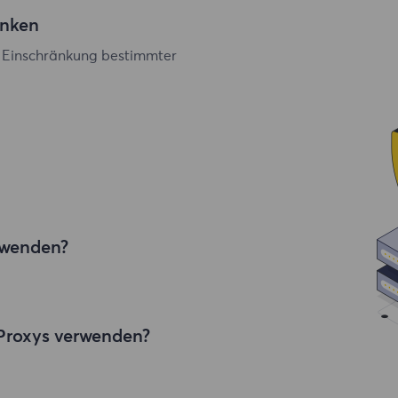
änken
ur Einschränkung bestimmter
erwenden?
ndBroadband-Proxys, sodass sich
 und IP-Blockierung machen
eifen müssen, sind Sie hier
-Proxys verwenden?
vat-Proxys weltweit ist Our die
er.