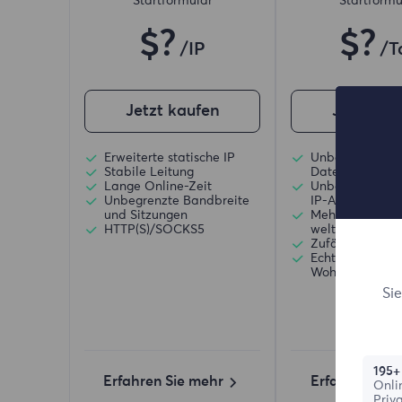
Startformular
Startformu
$?
$?
/IP
/T
Jetzt kaufen
Jetzt ka
Erweiterte statische IP
Unbegrenzte N
Stabile Leitung
Datenverkehr
Lange Online-Zeit
Unbegrenzte N
Unbegrenzte Bandbreite
IP-Adressen
und Sitzungen
Mehr als 50 Re
HTTP(S)/SOCKS5
weltweit
Zufälliges Lan
Echte dynamis
Wohnsitz-Proxy
Si
195+
Erfahren Sie mehr
Erfahren Sie
Onli
Priv