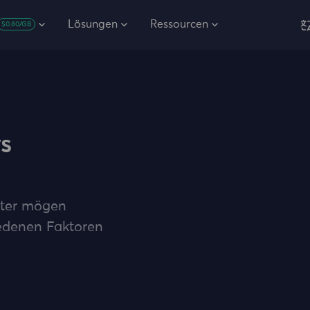
Lösungen
Ressourcen
$0.80/GB
s
ieter mögen
edenen Faktoren