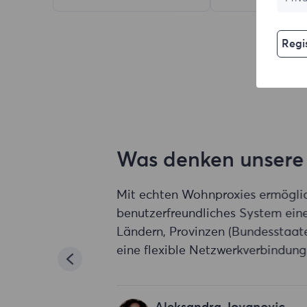
Regis
Was denken unsere 
Mit echten Wohnproxies ermöglich
benutzerfreundliches System eine 
Ländern, Provinzen (Bundesstaaten
eine flexible Netzwerkverbindung z