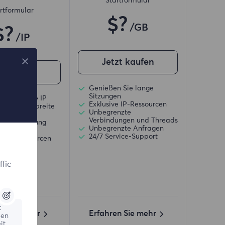
Startformular
rtformular
$?
/GB
$?
/IP
Jetzt kaufen
zt kaufen
Genießen Sie lange
Sitzungen
te statische IP
Exklusive IP-Ressourcen
nzte Bandbreite
Unbegrenzte
zungen
Verbindungen und Threads
Positionierung
Unbegrenzte Anfragen
folgsrate
24/7 Service-Support
ve IP-Ressourcen
)/SOCKS5
fic
t
en Sie mehr
Erfahren Sie mehr
ßen
it