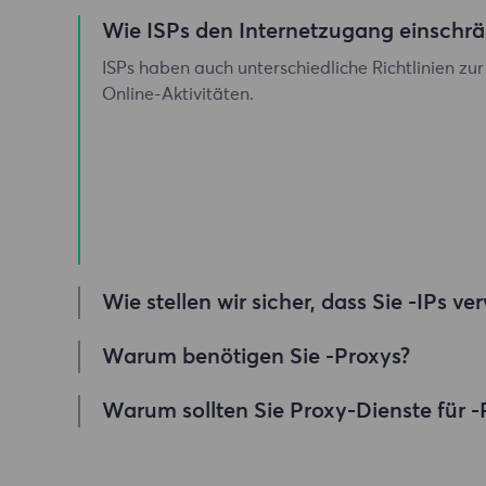
Wie ISPs den Internetzugang einschr
ISPs haben auch unterschiedliche Richtlinien z
Online-Aktivitäten.
Wie stellen wir sicher, dass Sie -IPs v
Unser privater Proxy-Pool bietet unzählige Be
Warum benötigen Sie -Proxys?
unsere Kunden keine Sorgen über Ausfallzeiten
müssen.
Wenn Sie über IP-Adressen auf das Internet zugr
Warum sollten Sie Proxy-Dienste für 
richtig.
Mit über 100 Millionen ethisch einwandfreien Pri
erste Wahl für echte BendBroadband-Proxyserv