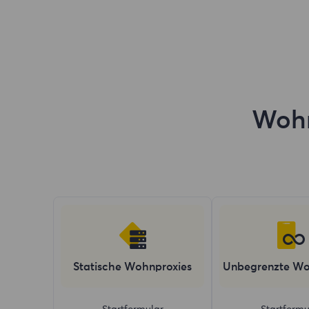
Erweiterte Sitzungssteuerung
99,67 % Erfolgsquote
Support rund um die Uhr
Wohn
Statische Wohnproxies
Unbegrenzte Wo