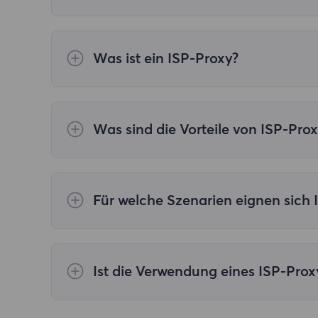
Was ist ein ISP-Proxy?
ISP-Proxys (Internet Service Provider Proxys
Was sind die Vorteile von ISP-Pro
Hochgeschwindigkeitskonnektivität: verfügb
aus wie normale Privat-IPs und sind schwer
Zuverlässigkeit auf als normale Privat-IPs
Für welche Szenarien eignen sich 
Web-Scraping und Datenextraktion: Aufgru
Datenabfrageaufgaben geeignet. Anzeigenv
verhindern. Social-Media-Management: Die
Ist die Verwendung eines ISP-Prox
Ja, die Verwendung von ISP-Proxies von ei
Stabilität von Rechenzentrumsnetzwerken u