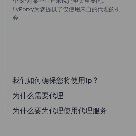
个ISP对某些用户来说是至关重要的。
flyPorxy为您提供了仅使用来自的代理的机
会
我们如何确保您将使用ip ?
我们的住宅代理池提供无数
为什么需要代理
BendBroadband代理，因此我们的客户不
如果您需要通过IP地址访问互联网，那么您
必担心停机时间和IP阻塞。您可以从与此提
为什么要为代理使用代理服务
来对地方了。所有代理都提高了安全性和隐
供程序一起工作的位置使用
我们在全球拥有超过一亿个规范的住宅代
私性，但使用BendBroadband IP可以更进
BendBroadband代理服务器访问所需的数
理，是真正的BendBroadband代理服务器
一步。您可以使用可能被其他isp阻止的通信
据。我们提供ISP过滤，因此从我们的池中获