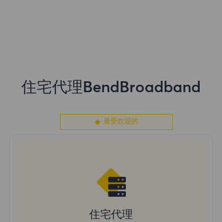
的首选。我们的住宅代理提供:
协议并访问仅对BendBroadband用户可用
取BendBroadband代理服务器就像点击一
的内容。
高级会话控制
个按钮一样容易。但是，为了防止滥用并保
持我们网络的完整性，默认情况下，新用户
99.67%成功率
不启用此选项。
24/7的支持
住宅代理BendBroadband
最受欢迎的
住宅代理