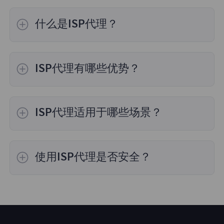
什么是ISP代理？
ISP代理（互联网服务提供商代理）是由ISP直接
提供的IP地址。这种代理结合了住宅IP的真实性
ISP代理有哪些优势？
和数据中心IP的高速特点，适用于需要高匿名性
和稳定性的任务。
高速连接：通过ISP基础设施提供，通常比传统
住宅代理更快。高匿名性：ISP代理看起来像普
ISP代理适用于哪些场景？
通住宅IP，难以被检测和阻止。稳定性：与普通
住宅IP相比，ISP代理通常具有更高的稳定性和
网络爬虫和数据抓取：由于其高速度和高匿名
可靠性。
性，ISP代理非常适合大规模数据抓取任务。广
使用ISP代理是否安全？
告验证：ISP代理可以模拟真实用户，帮助检测
和防止广告欺诈。社交媒体管理：使用ISP代理
是的，使用正规供应商提供的 ISP 代理是安全
可以更有效地管理多个社交媒体账户。
的。它结合了住宅IP的可信度与数据中心的稳定
性，适合长期和高频访问需求。