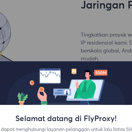
Jaringan 
Tingkatkan proyek 
IP residensial kami.
berskala global, An
mudah.
Sesi bersamaan ta
Tingkat keberhasila
Penargetan tingkat
Selamat datang di FlyProxy!
dapat menghubungi layanan pelanggan untuk lalu lintas 50