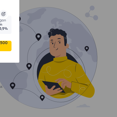
gan
am
9,9%
 500
ss