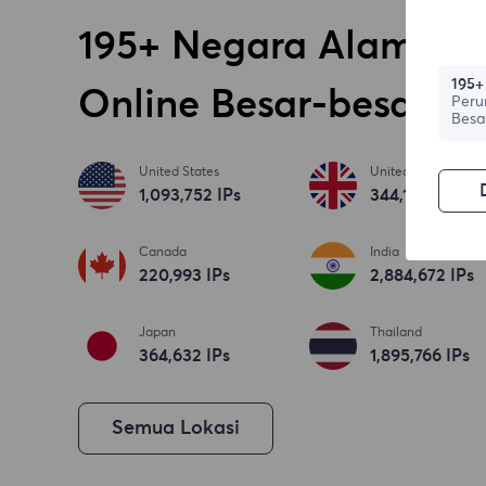
195+ Negara Alamat 
195+
Online Besar-besaran
Peru
Besa
United States
United Kingdom
1,093,753
IPs
344,186
IPs
Canada
India
220,994
IPs
2,884,673
IPs
Japan
Thailand
364,633
IPs
1,895,767
IPs
Semua Lokasi