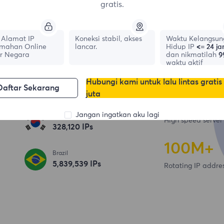
gratis.
IP Perumahan
Alamat IP
Koneksi stabil, akses
Waktu Kelangsun
mahan Online
lancar.
Hidup IP
<= 24 j
195+
r Negara
dan nikmatilah
9
waktu aktif
Country / Region
France
Hubungi kami untuk lalu lintas gratis
Daftar Sekarang
695,902
IPs
juta
6,500+
Jangan ingatkan aku lagi
South Korea
High speed server
328,121
IPs
100
M+
Brazil
5,839,540
IPs
Rotating IP addre