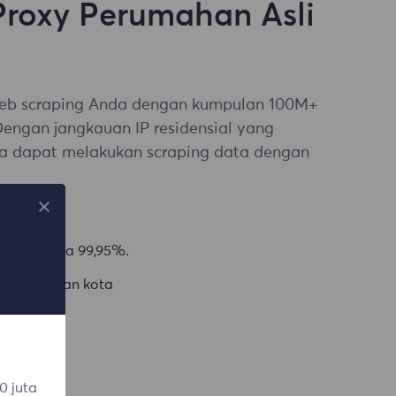
Proxy Perumahan Asli
web scraping Anda dengan kumpulan 100M+
 Dengan jangkauan IP residensial yang
da dapat melakukan scraping data dengan
npa batas
n rata-rata 99,95%.
 negara dan kota
0 juta