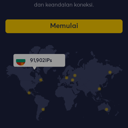
dan keandalan koneksi.
Memulai
91,903
IPs