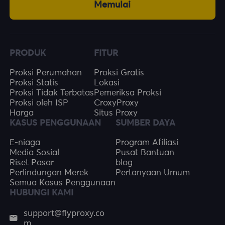
Memulai
PRODUK
FITUR
Proksi Perumahan
Proksi Gratis
Proksi Statis
Lokasi
Proksi Tidak Terbatas
Pemeriksa Proksi
Proksi oleh ISP
CroxyProxy
Harga
Situs Proxy
KASUS PENGGUNAAN
SUMBER DAYA
E-niaga
Program Afiliasi
Media Sosial
Pusat Bantuan
Riset Pasar
blog
Perlindungan Merek
Pertanyaan Umum
Semua Kasus Penggunaan
HUBUNGI KAMI
support@flyproxy.co
m