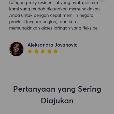
Dengan proxy residensial yang nyata, sistem
kami yang mudah digunakan memungkinkan
Anda untuk dengan cepat memilih negara,
provinsi (negara bagian), dan kota,
memungkinkan akses jaringan yang fleksibel.
Aleksandra Jovanovic
Pertanyaan yang Sering
Diajukan