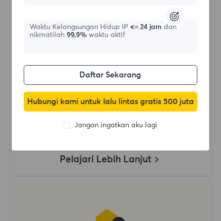
$?
/Hari
Waktu Kelangsungan Hidup IP
<= 24 jam
dan
nikmatilah
99,9%
waktu aktif
Beli Sekarang
Daftar Sekarang
Penggunaan Data Tanpa Batas
Penggunaan IP Tanpa Batas
Hubungi kami untuk lalu lintas gratis 500 juta
Lebih dari 50 wilayah di seluruh dunia
Negara Acak
Jangan ingatkan aku lagi
Proxy Residensial Dinamis Asli
Pelajari Lebih Lanjut