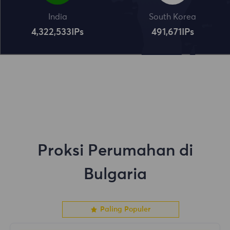
India
South Korea
4,322,534
IPs
491,672
IPs
Proksi Perumahan di
Bulgaria
Paling Populer