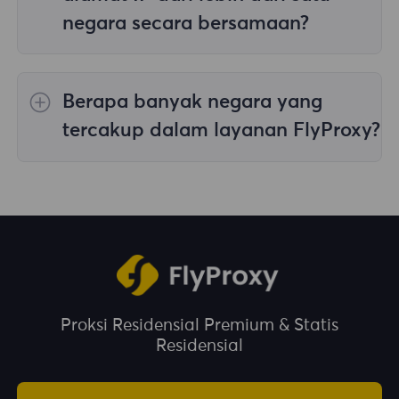
pemilihan proxy untuk negara/wilayah
negara secara bersamaan?
tertentu;
Proksi Perumahan Statis
menyediakan proxy untuk 36 negara proxy,
Ya, Anda dapat menggunakan alamat IP dari
dan Anda dapat memilih negara yang
lebih dari satu negara secara bersamaan,
diinginkan pada saat pembelian.
Berapa banyak negara yang
yang sangat berguna dalam situasi di mana
Anda perlu melakukan tugas di beberapa
tercakup dalam layanan FlyProxy?
lokasi geografis.
Kami mencakup lebih dari 195 negara dan
wilayah di seluruh dunia, memberi Anda
beragam pilihan lokasi geografis.
Proksi Residensial Premium & Statis
Residensial