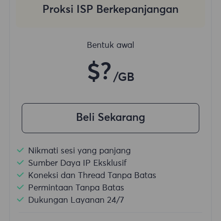
Proksi ISP Berkepanjangan
Bentuk awal
$?
/GB
Beli Sekarang
Nikmati sesi yang panjang
Sumber Daya IP Eksklusif
Koneksi dan Thread Tanpa Batas
Permintaan Tanpa Batas
Dukungan Layanan 24/7