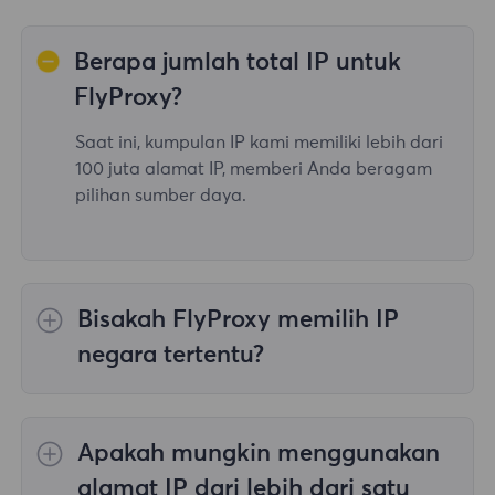
Berapa jumlah total IP untuk
FlyProxy?
Saat ini, kumpulan IP kami memiliki lebih dari
100 juta alamat IP, memberi Anda beragam
pilihan sumber daya.
Bisakah FlyProxy memilih IP
negara tertentu?
Ya, itu
Memutar Proksi Perumahan
menyediakan pilihan IP untuk 195
Apakah mungkin menggunakan
negara/wilayah di seluruh dunia;
Proksi
Perumahan Tanpa Batas
tidak mendukung
alamat IP dari lebih dari satu