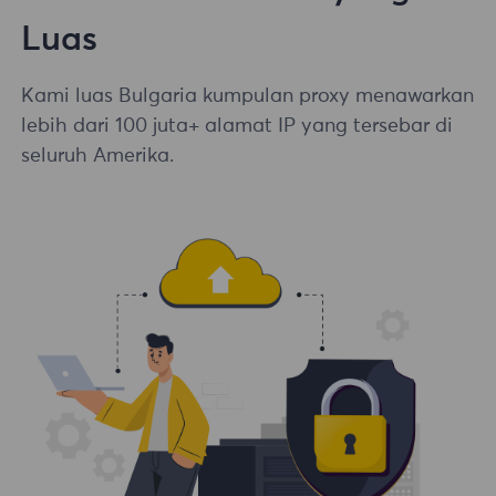
Luas
Kami luas Bulgaria kumpulan proxy menawarkan
lebih dari 100 juta+ alamat IP yang tersebar di
seluruh Amerika.