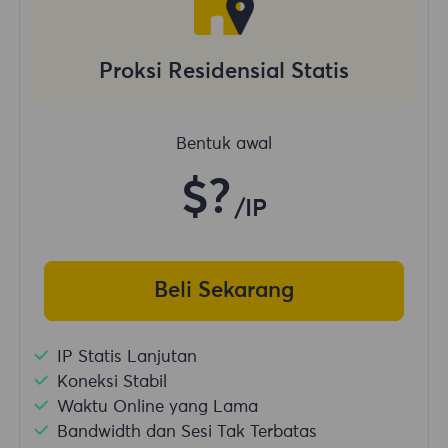
Proksi Residensial Statis
Bentuk awal
$?
/IP
Beli Sekarang
IP Statis Lanjutan
Koneksi Stabil
Waktu Online yang Lama
Bandwidth dan Sesi Tak Terbatas