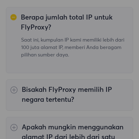
Berapa jumlah total IP untuk
FlyProxy?
Saat ini, kumpulan IP kami memiliki lebih dari
100 juta alamat IP, memberi Anda beragam
pilihan sumber daya.
Bisakah FlyProxy memilih IP
negara tertentu?
Ya, itu
Memutar Proksi Perumahan
menyediakan pilihan IP untuk 195
Apakah mungkin menggunakan
negara/wilayah di seluruh dunia;
Proksi
Perumahan Tanpa Batas
tidak mendukung
alamat IP dari lebih dari satu