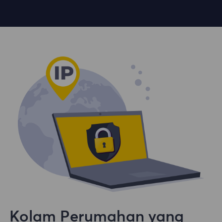
Kolam Perumahan yang