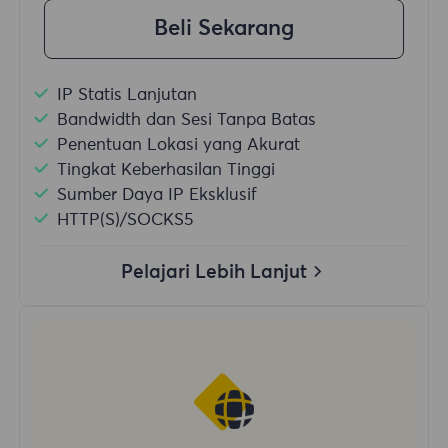
Beli Sekarang
IP Statis Lanjutan
Bandwidth dan Sesi Tanpa Batas
Penentuan Lokasi yang Akurat
Tingkat Keberhasilan Tinggi
Sumber Daya IP Eksklusif
HTTP(S)/SOCKS5
Pelajari Lebih Lanjut