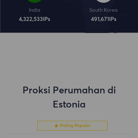
India
South Korea
4,322,534
IPs
491,672
IPs
Proksi Perumahan di
Estonia
Paling Populer