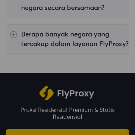
pemilihan proxy untuk negara/wilayah
negara secara bersamaan?
tertentu;
Proksi Perumahan Statis
menyediakan proxy untuk 36 negara proxy,
Ya, Anda dapat menggunakan alamat IP dari
dan Anda dapat memilih negara yang
lebih dari satu negara secara bersamaan,
diinginkan pada saat pembelian.
Berapa banyak negara yang
yang sangat berguna dalam situasi di mana
Anda perlu melakukan tugas di beberapa
tercakup dalam layanan FlyProxy?
lokasi geografis.
Kami mencakup lebih dari 195 negara dan
wilayah di seluruh dunia, memberi Anda
beragam pilihan lokasi geografis.
Proksi Residensial Premium & Statis
Residensial