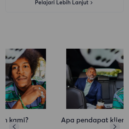
Pelajari Lebih Lanjut
Apa pendapat klien kami?