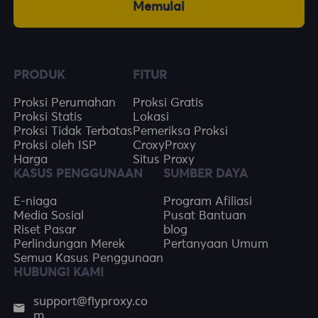
Memulai
PRODUK
FITUR
Proksi Perumahan
Proksi Gratis
Proksi Statis
Lokasi
Proksi Tidak Terbatas
Pemeriksa Proksi
Proksi oleh ISP
CroxyProxy
Harga
Situs Proxy
KASUS PENGGUNAAN
SUMBER DAYA
E-niaga
Program Afiliasi
Media Sosial
Pusat Bantuan
Riset Pasar
blog
Perlindungan Merek
Pertanyaan Umum
Semua Kasus Penggunaan
HUBUNGI KAMI
support@flyproxy.co
m