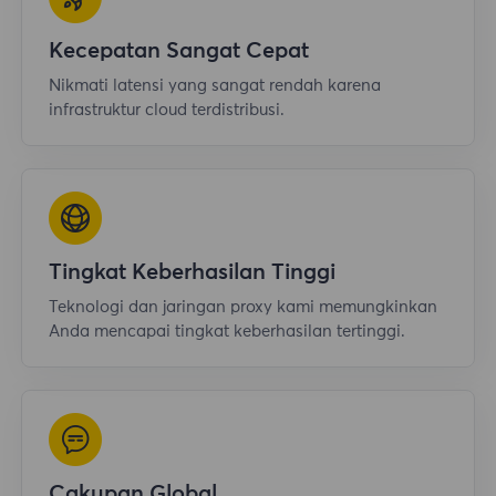
Kecepatan Sangat Cepat
Nikmati latensi yang sangat rendah karena
infrastruktur cloud terdistribusi.
Tingkat Keberhasilan Tinggi
Teknologi dan jaringan proxy kami memungkinkan
Anda mencapai tingkat keberhasilan tertinggi.
Cakupan Global