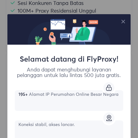
Sesi Konkuren Tanpa Batas
100M+ Proxy Residensial Unggul
Rotasi Proxy Otomatis
HTTP(S)/SOCKS5
Pelajari Lebih Lanjut
Selamat datang di FlyProxy!
Anda dapat menghubungi layanan
pelanggan untuk lalu lintas 500 juta gratis.
195+
Alamat IP Perumahan Online Besar Negara
Proksi Residensial Tak Terbatas
Bentuk awal
Koneksi stabil, akses lancar.