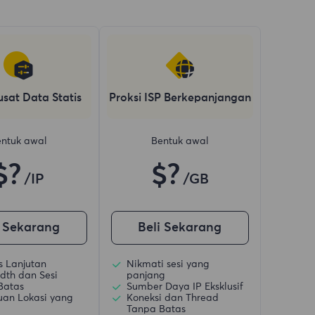
usat Data Statis
Proksi ISP Berkepanjangan
ntuk awal
Bentuk awal
$?
$?
/IP
/GB
i Sekarang
Beli Sekarang
is Lanjutan
Nikmati sesi yang
dth dan Sesi
panjang
Batas
Sumber Daya IP Eksklusif
uan Lokasi yang
Koneksi dan Thread
Tanpa Batas