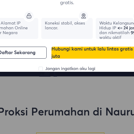
gratis.
Alamat IP
Koneksi stabil, akses
Waktu Kelangsun
mahan Online
lancar.
Hidup IP
<= 24 j
r Negara
dan nikmatilah
9
waktu aktif
France
Canada
0
IPs
Hubungi kami untuk lalu lintas gratis
0
IPs
Daftar Sekarang
juta
Jangan ingatkan aku lagi
Proksi Perumahan di Naur