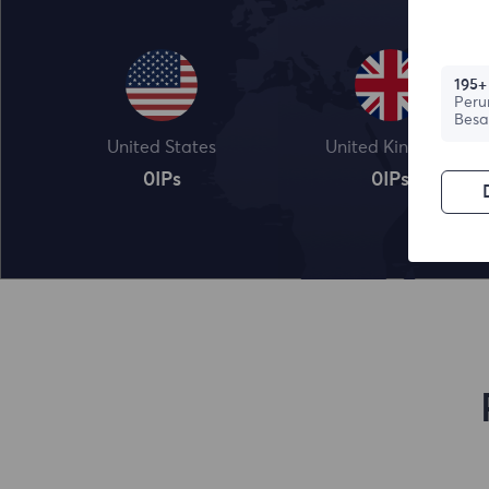
195+
Peru
Besa
United States
United Kingdom
0
IPs
0
IPs