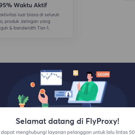
,95% Waktu Aktif
ktivitas luar biasa di seluruh
a, produk Jaringan yang
guh & bandwidth Tier-1.
Selamat datang di FlyProxy!
Lokasi teratas
dapat menghubungi layanan pelanggan untuk lalu lintas 50