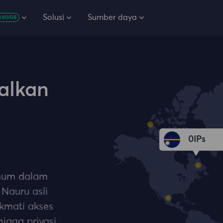
Solusi
Sumber daya
0.80/GB
alkan
0
IPs
umum dalam
Nauru asli
ikmati akses
jaga privasi