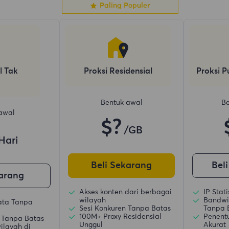
Paling Populer
l Tak
Proksi Residensial
Proksi P
Bentuk awal
Be
awal
$?
/GB
Hari
Beli Sekarang
Bel
karang
Akses konten dari berbagai
IP Stat
wilayah
Bandwi
ata Tanpa
Sesi Konkuren Tanpa Batas
Tanpa 
100M+ Proxy Residensial
Penent
 Tanpa Batas
Unggul
Akurat
ilayah di