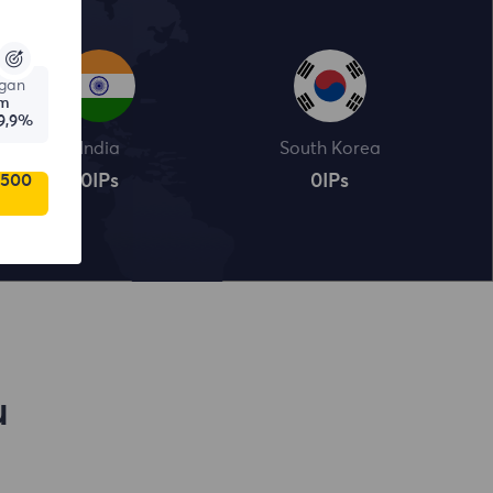
gan
am
9,9%
India
South Korea
 500
0
IPs
0
IPs
u